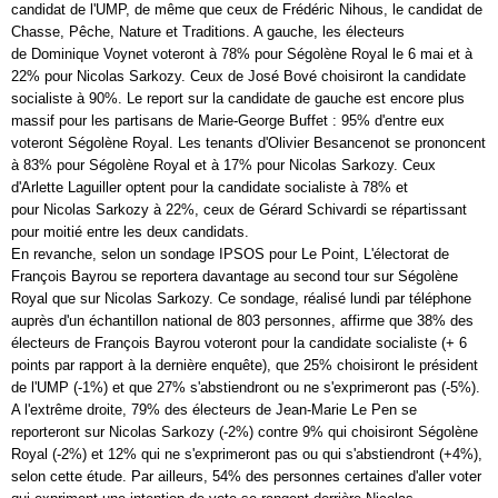
candidat de l'UMP, de même que ceux de Frédéric Nihous, le candidat de
Chasse, Pêche, Nature et Traditions. A gauche, les électeurs
de
Dominique Voynet
voteront à 78% pour Ségolène Royal le 6 mai et à
22% pour
Nicolas Sarkozy
. Ceux de José Bové choisiront la candidate
socialiste à 90%. Le report sur la candidate de gauche est encore plus
massif pour les partisans de
Marie-George Buffet
: 95% d'entre eux
voteront Ségolène Royal. Les tenants d'Olivier Besancenot se prononcent
à 83% pour Ségolène Royal et à 17% pour
Nicolas Sarkozy
. Ceux
d'Arlette Laguiller optent pour la candidate socialiste à 78% et
pour
Nicolas Sarkozy
à 22%, ceux de Gérard Schivardi se répartissant
pour moitié entre les deux candidats.
En revanche, selon un sondage IPSOS pour Le Point, L'électorat de
François
Bayrou
se reportera davantage au second tour sur Ségolène
Royal que sur
Nicolas Sarkozy
. Ce
sondage
, réalisé lundi par téléphone
auprès d'un échantillon national de 803 personnes, affirme que 38% des
électeurs de François
Bayrou
voteront pour la candidate socialiste (+ 6
points par rapport à la dernière enquête), que 25% choisiront le président
de l'UMP (-1%) et que 27% s'abstiendront ou ne s'exprimeront pas (-5%).
A l'extrême droite, 79% des électeurs de
Jean-Marie Le Pen
se
reporteront sur
Nicolas Sarkozy
(-2%) contre 9% qui choisiront Ségolène
Royal (-2%) et 12% qui ne s'exprimeront pas ou qui s'abstiendront (+4%),
selon cette étude. Par ailleurs, 54% des personnes certaines d'aller voter