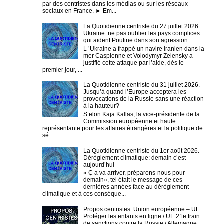
par des centristes dans les médias ou sur les réseaux
sociaux en France. ► Em...
La Quotidienne centriste du 27 juillet 2026.
Ukraine: ne pas oublier les pays complices
qui aident Poutine dans son agression
L ’Ukraine a frappé un navire iranien dans la
mer Caspienne et Volodymyr Zelensky a
justifié cette attaque par l’aide, dès le
premier jour, ...
La Quotidienne centriste du 31 juillet 2026.
Jusqu’à quand l’Europe acceptera les
provocations de la Russie sans une réaction
à la hauteur?
S elon Kaja Kallas, la vice-présidente de la
Commission européenne et haute
représentante pour les affaires étrangères et la politique de
sé...
La Quotidienne centriste du 1er août 2026.
Dérèglement climatique: demain c’est
aujourd’hui
« Ç a va arriver, préparons-nous pour
demain», tel était le message de ces
dernières années face au dérèglement
climatique et à ces conséque...
Propos centristes. Union européenne – UE:
Protéger les enfants en ligne / UE:21e train
de sanctions contre la Russie / Allemagne,