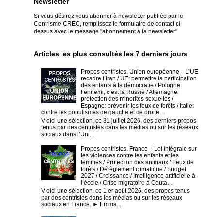
Newsletter
Si vous désirez vous abonner à newsletter publiée par le
Centrisme-CREC,
remplissez le formulaire de contact ci-
dessus avec le message "abonnement à la newsletter"
Articles les plus consultés les 7 derniers jours
Propos centristes. Union européenne – L’UE
recadre l’Iran / UE: permettre la participation
des enfants à la démocratie / Pologne:
l’ennemi, c’est la Russie / Allemagne:
protection des minorités sexuelles /
Espagne: prévenir les feux de forêts / Italie:
contre les populismes de gauche et de droite…
V oici une sélection, ce 31 juillet 2026, des derniers propos
tenus par des centristes dans les médias ou sur les réseaux
sociaux dans l’Uni...
Propos centristes. France – Loi intégrale sur
les violences contre les enfants et les
femmes / Protection des animaux / Feux de
forêts / Dérèglement climatique / Budget
2027 / Croissance / Intelligence artificielle à
l’école / Crise migratoire à Ceuta…
V oici une sélection, ce 1 er août 2026, des propos tenus
par des centristes dans les médias ou sur les réseaux
sociaux en France. ► Emma...