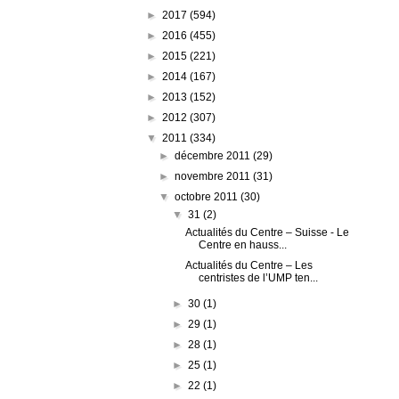
►
2017
(594)
►
2016
(455)
►
2015
(221)
►
2014
(167)
►
2013
(152)
►
2012
(307)
▼
2011
(334)
►
décembre 2011
(29)
►
novembre 2011
(31)
▼
octobre 2011
(30)
▼
31
(2)
Actualités du Centre – Suisse - Le
Centre en hauss...
Actualités du Centre – Les
centristes de l’UMP ten...
►
30
(1)
►
29
(1)
►
28
(1)
►
25
(1)
►
22
(1)