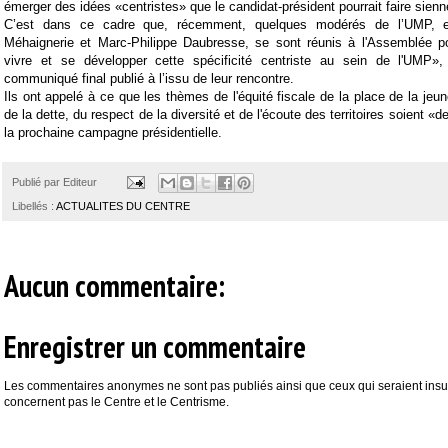
émerger des idées «centristes» que le candidat-président pourrait faire sienn
C’est dans ce cadre que, récemment, quelques modérés de l’UMP, 
Méhaignerie et Marc-Philippe Daubresse, se sont réunis à l'Assemblée pou
vivre et se développer cette spécificité centriste au sein de l'UMP»,
communiqué final publié à l’issu de leur rencontre.
Ils ont appelé à ce que les thèmes de l'équité fiscale de la place de la jeu
de la dette, du respect de la diversité et de l'écoute des territoires soient «
la prochaine campagne présidentielle.
Publié par
Editeur
Libellés :
ACTUALITES DU CENTRE
Aucun commentaire:
Enregistrer un commentaire
Les commentaires anonymes ne sont pas publiés ainsi que ceux qui seraient insul
concernent pas le Centre et le Centrisme.