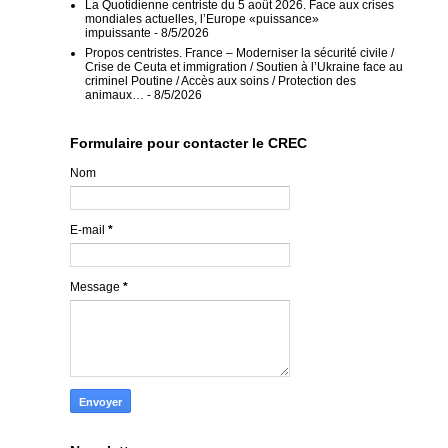
La Quotidienne centriste du 5 août 2026. Face aux crises
mondiales actuelles, l’Europe «puissance»
impuissante
- 8/5/2026
Propos centristes. France – Moderniser la sécurité civile /
Crise de Ceuta et immigration / Soutien à l’Ukraine face au
criminel Poutine / Accès aux soins / Protection des
animaux…
- 8/5/2026
Formulaire pour contacter le CREC
Nom
E-mail
*
Message
*