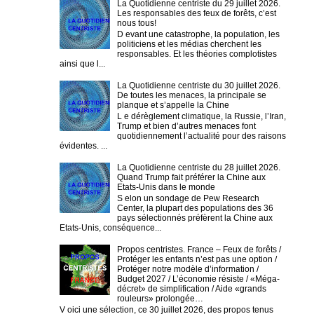
La Quotidienne centriste du 29 juillet 2026.
Les responsables des feux de forêts, c’est
nous tous!
D evant une catastrophe, la population, les
politiciens et les médias cherchent les
responsables. Et les théories complotistes
ainsi que l...
La Quotidienne centriste du 30 juillet 2026.
De toutes les menaces, la principale se
planque et s’appelle la Chine
L e dérèglement climatique, la Russie, l’Iran,
Trump et bien d’autres menaces font
quotidiennement l’actualité pour des raisons
évidentes. ...
La Quotidienne centriste du 28 juillet 2026.
Quand Trump fait préférer la Chine aux
Etats-Unis dans le monde
S elon un sondage de Pew Research
Center, la plupart des populations des 36
pays sélectionnés préfèrent la Chine aux
Etats-Unis, conséquence...
Propos centristes. France – Feux de forêts /
Protéger les enfants n’est pas une option /
Protéger notre modèle d’information /
Budget 2027 / L’économie résiste / «Méga-
décret» de simplification / Aide «grands
rouleurs» prolongée…
V oici une sélection, ce 30 juillet 2026, des propos tenus