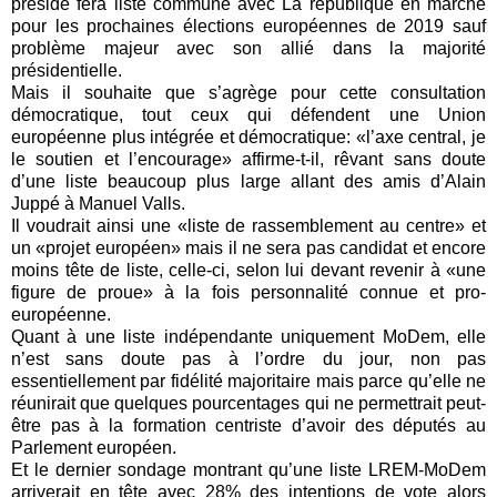
préside fera liste commune avec La république en marche
pour les prochaines élections européennes de 2019 sauf
problème majeur avec son allié dans la majorité
présidentielle.
Mais il souhaite que s’agrège pour cette consultation
démocratique, tout ceux qui défendent une Union
européenne plus intégrée et démocratique: «l’axe central, je
le soutien et l’encourage» affirme-t-il, rêvant sans doute
d’une liste beaucoup plus large allant des amis d’Alain
Juppé à Manuel Valls.
Il voudrait ainsi une «liste de rassemblement au centre» et
un «projet européen» mais il ne sera pas candidat et encore
moins tête de liste, celle-ci, selon lui devant revenir à «une
figure de proue» à la fois personnalité connue et pro-
européenne.
Quant à une liste indépendante uniquement MoDem, elle
n’est sans doute pas à l’ordre du jour, non pas
essentiellement par fidélité majoritaire mais parce qu’elle ne
réunirait que quelques pourcentages qui ne permettrait peut-
être pas à la formation centriste d’avoir des députés au
Parlement européen.
Et le dernier sondage montrant qu’une liste LREM-MoDem
arriverait en tête avec 28% des intentions de vote alors