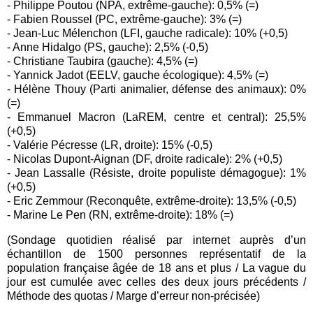
- Philippe Poutou (NPA, extrême-gauche): 0,5% (=)
- Fabien Roussel (PC, extrême-gauche): 3% (=)
- Jean-Luc Mélenchon (LFI, gauche radicale): 10% (+0,5)
- Anne Hidalgo (PS, gauche): 2,5% (-0,5)
- Christiane Taubira (gauche): 4,5% (=)
- Yannick Jadot (EELV, gauche écologique): 4,5% (=)
- Hélène Thouy (Parti animalier, défense des animaux): 0%
(=)
- Emmanuel Macron (LaREM, centre et central): 25,5%
(+0,5)
- Valérie Pécresse (LR, droite): 15% (-0,5)
- Nicolas Dupont-Aignan (DF, droite radicale): 2% (+0,5)
- Jean Lassalle (Résiste, droite populiste démagogue): 1%
(+0,5)
- Eric Zemmour (Reconquête, extrême-droite): 13,5% (-0,5)
- Marine Le Pen (RN, extrême-droite): 18% (=)
(Sondage quotidien réalisé par internet auprès d’un
échantillon de 1500 personnes représentatif de la
population française âgée de 18 ans et plus / La vague du
jour est cumulée avec celles des deux jours précédents /
Méthode des quotas / Marge d’erreur non-précisée)