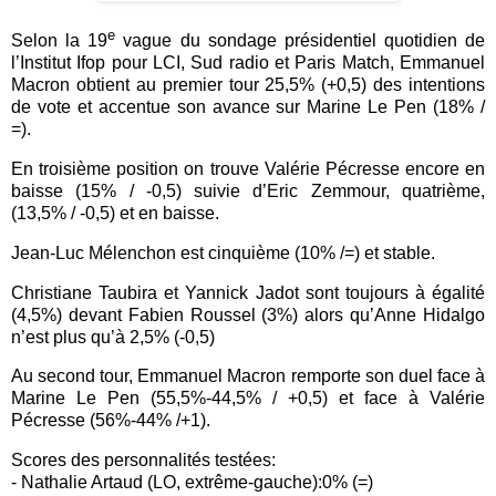
e
Selon la 19
vague du sondage présidentiel quotidien de
l’Institut Ifop pour LCI, Sud radio et Paris Match, Emmanuel
Macron obtient au premier tour 25,5% (+0,5) des intentions
de vote et accentue son avance sur Marine Le Pen (18% /
=).
En troisième position on trouve Valérie Pécresse encore en
baisse (15% / -0,5) suivie d’Eric Zemmour, quatrième,
(13,5% / -0,5) et en baisse.
Jean-Luc Mélenchon est cinquième (10% /=) et stable.
Christiane Taubira et Yannick Jadot sont toujours à égalité
(4,5%) devant Fabien Roussel (3%) alors qu’Anne Hidalgo
n’est plus qu’à 2,5% (-0,5)
Au second tour, Emmanuel Macron remporte son duel face à
Marine Le Pen (55,5%-44,5% / +0,5) et face à Valérie
Pécresse (56%-44% /+1).
Scores des personnalités testées:
- Nathalie Artaud (LO, extrême-gauche):0% (=)