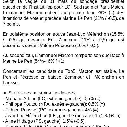
Selon la vague du 31 mars du sondage présidentiel
quotidien de l’Institut Ifop pour LCI, Sud radio et Paris Match,
Emmanuel Macron obtient au premier tour 28% (=) des
intentions de vote et précède Marine Le Pen (21% / -0,5), de
7 points.
En troisième position on trouve Jean-Luc Mélenchon (15,5%
/ +0,5) qui devance Eric Zemmour (11% / +0,5) qui est
désormais devant Valérie Pécresse (10% / -0,5).
Au second tour, Emmanuel Macron remporte son duel face à
Marine Le Pen (54%-46% / +1).
Concernant les candidats du Top5, Macron est stable, Le
Pen et Pécresse en baisse, Zemmour et
Mélenchon en
hausse.
► Scores des personnalités testées:
- Nathalie Artaud (LO, extrême-gauche): 0,5% (=)
- Philippe Poutou (NPA, extrême-gauche): 0,5% (=)
- Fabien Roussel (PC, extrême-gauche): 4% (=)
- Jean-Luc Mélenchon (LFI, gauche radicale): 15,5% (+0,5)
- Anne Hidalgo (PS, gauche): 1,5% (-0,5)
- Yannick Jadot (EELV, gauche écologique): 4,5% (=)