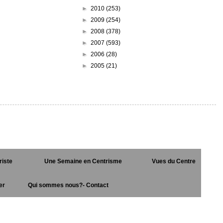
►
2010
(253)
►
2009
(254)
►
2008
(378)
►
2007
(593)
►
2006
(28)
►
2005
(21)
riste
Une Semaine en Centrisme
Vues du Centre
er
Qui sommes nous?- Contact