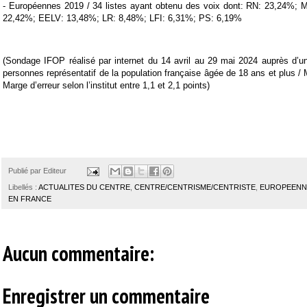
- Européennes 2019 / 34 listes ayant obtenu des voix dont: RN: 23,24%; Maj
22,42%; EELV: 13,48%; LR: 8,48%; LFI: 6,31%; PS: 6,19%
(Sondage IFOP réalisé par internet du 14 avril au 29 mai 2024 auprès d’u
personnes représentatif de la population française âgée de 18 ans et plus /
Marge d’erreur selon l’institut entre 1,1 et 2,1 points)
Publié par
Editeur
Libellés :
ACTUALITES DU CENTRE
,
CENTRE/CENTRISME/CENTRISTE
,
EUROPEENNE
EN FRANCE
Aucun commentaire:
Enregistrer un commentaire