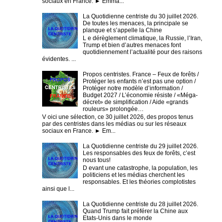
sociaux en France. ► Emma...
La Quotidienne centriste du 30 juillet 2026.
De toutes les menaces, la principale se
planque et s’appelle la Chine
L e dérèglement climatique, la Russie, l’Iran,
Trump et bien d’autres menaces font
quotidiennement l’actualité pour des raisons
évidentes. ...
Propos centristes. France – Feux de forêts /
Protéger les enfants n’est pas une option /
Protéger notre modèle d’information /
Budget 2027 / L’économie résiste / «Méga-
décret» de simplification / Aide «grands
rouleurs» prolongée…
V oici une sélection, ce 30 juillet 2026, des propos tenus
par des centristes dans les médias ou sur les réseaux
sociaux en France. ► Em...
La Quotidienne centriste du 29 juillet 2026.
Les responsables des feux de forêts, c’est
nous tous!
D evant une catastrophe, la population, les
politiciens et les médias cherchent les
responsables. Et les théories complotistes
ainsi que l...
La Quotidienne centriste du 28 juillet 2026.
Quand Trump fait préférer la Chine aux
Etats-Unis dans le monde