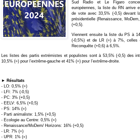
Sud Radio et Le Figaro concern
européennes, la liste du RN arrive e
de vote avec 33,5% (-0,5) devant la
présidentielle (Renaissance, MoDem
(+0,5).
Viennent ensuite la liste du PS à 1
(-0,5%) et de LR (=) à 7%, celles 
Reconquête (+0,6) à 6,5%.
Les listes des partis extrémistes et populistes sont à 53,5% (-0,5) des in
10,5% (=) pour l’extrême-gauche et 41% (=) pour l’extrême-droite.
►
Résultats
- LO: 0,5% (=)
- LFI: 7% (-0,5)
- PC: 3% (+0,5)
- EELV: 6,5% (+0,5)
- PS: 14% (=)
- Parti animaliste: 1,5% (+0,5)
- Ecologie au Centre: 0,5% (=)
- Renaissance/MoDem/ Horizons: 16% (+0,5)
- LR: 7% (=)
- UPR: 1% (=)