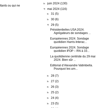
►
juin 2024
(130)
tants ou qui ne
▼
mai 2024
(116)
►
31
(5)
►
30
(6)
▼
29
(5)
Présidentielles USA 2024.
Agrégateurs de sondages ...
Européennes 2024. Sondage
quotidien Harris-Interac...
Européennes 2024. Sondage
quotidien IFOP – RN à 33...
La quotidienne centriste du 29 mai
2024. Bien sûr ...
Editorial d’Alexandre Vatimbella.
Pourquoi les urn...
►
28
(7)
►
27
(2)
►
26
(3)
►
25
(2)
►
24
(4)
►
23
(5)