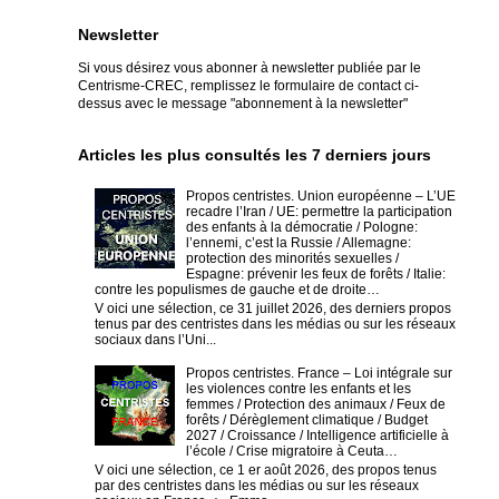
Newsletter
Si vous désirez vous abonner à newsletter publiée par le
Centrisme-CREC,
remplissez le formulaire de contact ci-
dessus avec le message "abonnement à la newsletter"
Articles les plus consultés les 7 derniers jours
Propos centristes. Union européenne – L’UE
recadre l’Iran / UE: permettre la participation
des enfants à la démocratie / Pologne:
l’ennemi, c’est la Russie / Allemagne:
protection des minorités sexuelles /
Espagne: prévenir les feux de forêts / Italie:
contre les populismes de gauche et de droite…
V oici une sélection, ce 31 juillet 2026, des derniers propos
tenus par des centristes dans les médias ou sur les réseaux
sociaux dans l’Uni...
Propos centristes. France – Loi intégrale sur
les violences contre les enfants et les
femmes / Protection des animaux / Feux de
forêts / Dérèglement climatique / Budget
2027 / Croissance / Intelligence artificielle à
l’école / Crise migratoire à Ceuta…
V oici une sélection, ce 1 er août 2026, des propos tenus
par des centristes dans les médias ou sur les réseaux