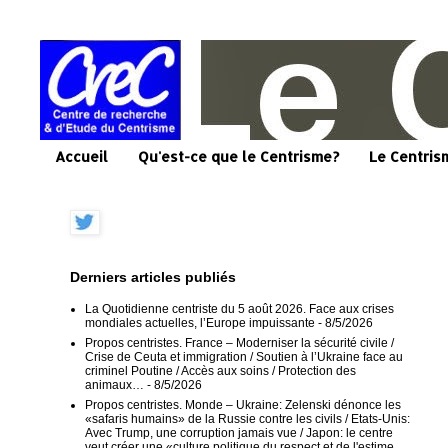
Accueil
Qu'est-ce que le Centrisme?
Le Centris
Derniers articles publiés
La Quotidienne centriste du 5 août 2026. Face aux crises
mondiales actuelles, l’Europe impuissante
- 8/5/2026
Propos centristes. France – Moderniser la sécurité civile /
Crise de Ceuta et immigration / Soutien à l’Ukraine face au
criminel Poutine / Accès aux soins / Protection des
animaux…
- 8/5/2026
Propos centristes. Monde – Ukraine: Zelenski dénonce les
«safaris humains» de la Russie contre les civils / Etats-Unis:
Avec Trump, une corruption jamais vue / Japon: le centre
veut créer une «culture politique du respect et de l'estime