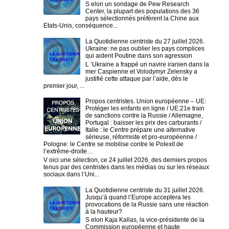
S elon un sondage de Pew Research
Center, la plupart des populations des 36
pays sélectionnés préfèrent la Chine aux
Etats-Unis, conséquence...
La Quotidienne centriste du 27 juillet 2026.
Ukraine: ne pas oublier les pays complices
qui aident Poutine dans son agression
L ’Ukraine a frappé un navire iranien dans la
mer Caspienne et Volodymyr Zelensky a
justifié cette attaque par l’aide, dès le
premier jour, ...
Propos centristes. Union européenne – UE:
Protéger les enfants en ligne / UE:21e train
de sanctions contre la Russie / Allemagne,
Portugal : baisser les prix des carburants /
Italie : le Centre prépare une alternative
sérieuse, réformiste et pro-européenne /
Pologne: le Centre se mobilise contre le Polexit de
l’extrême-droite…
V oici une sélection, ce 24 juillet 2026, des derniers propos
tenus par des centristes dans les médias ou sur les réseaux
sociaux dans l’Uni...
La Quotidienne centriste du 31 juillet 2026.
Jusqu’à quand l’Europe acceptera les
provocations de la Russie sans une réaction
à la hauteur?
S elon Kaja Kallas, la vice-présidente de la
Commission européenne et haute