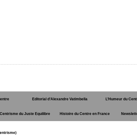
Centre
Editorial d’Alexandre Vatimbella
L’Humeur du Cent
Centrisme du Juste Equilibre
Histoire du Centre en France
Newslett
entrisme)