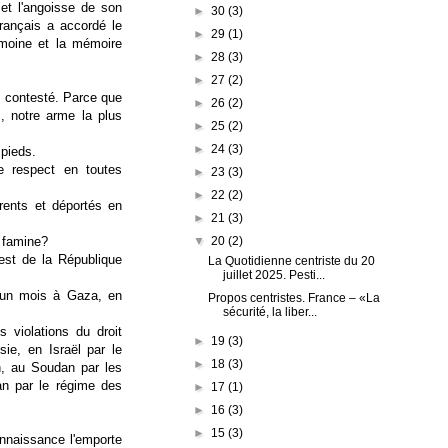
t l'angoisse de son
►
30
(3)
rançais a accordé le
►
29
(1)
rimoine et la mémoire
►
28
(3)
►
27
(2)
t contesté. Parce que
►
26
(2)
s, notre arme la plus
►
25
(2)
►
24
(3)
 pieds.
le respect en toutes
►
23
(3)
►
22
(2)
rents et déportés en
►
21
(3)
▼
20
(2)
a famine?
'est de la République
La Quotidienne centriste du 20
juillet 2025. Pesti...
 un mois à Gaza, en
Propos centristes. France – «La
sécurité, la liber...
 violations du droit
►
19
(3)
sie, en Israël par le
►
18
(3)
h, au Soudan par les
an par le régime des
►
17
(1)
►
16
(3)
►
15
(3)
onnaissance l'emporte