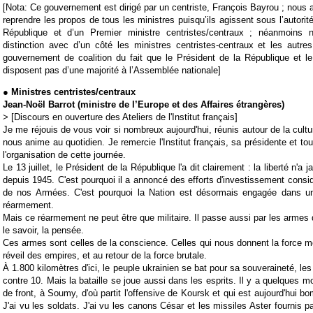
[Nota: Ce gouvernement est dirigé par un centriste, François Bayrou ; nous
reprendre les propos de tous les ministres puisqu’ils agissent sous l’autorit
République et d’un Premier ministre centristes/centraux ; néanmoins 
distinction avec d’un côté les ministres centristes-centraux et les autres 
gouvernement de coalition du fait que le Président de la République et l
disposent pas d’une majorité à l’Assemblée nationale]
●
Ministres centristes/centraux
Jean-Noël Barrot
(
ministre de l’Europe et des Affaires étrangères
)
> [Discours en ouverture des Ateliers de l'Institut français]
Je me réjouis de vous voir si nombreux aujourd'hui, réunis autour de la cultu
nous anime au quotidien. Je remercie l'Institut français, sa présidente et to
l'organisation de cette journée.
Le 13 juillet, le Président de la République l'a dit clairement : la liberté n'a
depuis 1945. C'est pourquoi il a annoncé des efforts d'investissement consid
de nos Armées. C'est pourquoi la Nation est désormais engagée dans un 
réarmement.
Mais ce réarmement ne peut être que militaire. Il passe aussi par les armes de 
le savoir, la pensée.
Ces armes sont celles de la conscience. Celles qui nous donnent la force mo
réveil des empires, et au retour de la force brutale.
À 1.800 kilomètres d'ici, le peuple ukrainien se bat pour sa souveraineté, le
contre 10. Mais la bataille se joue aussi dans les esprits. Il y a quelques mois
de front, à Soumy, d'où partit l'offensive de Koursk et qui est aujourd'hui 
J'ai vu les soldats. J'ai vu les canons César et les missiles Aster fournis pa