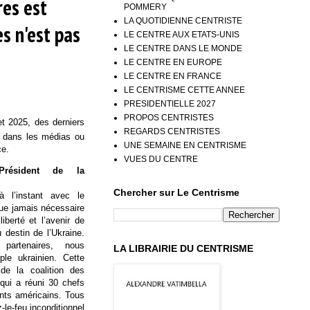
res est
POMMERY
LA QUOTIDIENNE CENTRISTE
s n'est pas
LE CENTRE AUX ETATS-UNIS
LE CENTRE DANS LE MONDE
LE CENTRE EN EUROPE
LE CENTRE EN FRANCE
LE CENTRISME CETTE ANNEE
PRESIDENTIELLE 2027
PROPOS CENTRISTES
let 2025, des derniers
REGARDS CENTRISTES
s dans les médias ou
UNE SEMAINE EN CENTRISME
ce.
VUES DU CENTRE
résident de la
Chercher sur Le Centrisme
 l’instant avec le
que jamais nécessaire
liberté et l’avenir de
u destin de l’Ukraine.
partenaires, nous
LA LIBRAIRIE DU CENTRISME
ple ukrainien. Cette
de la coalition des
qui a réuni 30 chefs
ants américains. Tous
-le-feu inconditionnel