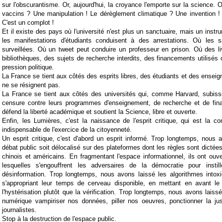
sur l'obscurantisme. Or, aujourd'hui, la croyance l'emporte sur la science. 
vaccins ? Une manipulation ! Le dérèglement climatique ? Une invention !
C'est un complot !
Et il existe des pays où l'université n'est plus un sanctuaire, mais un inst
les manifestations d'étudiants conduisent à des arrestations. Où les 
surveillées. Où un tweet peut conduire un professeur en prison. Où des li
bibliothèques, des sujets de recherche interdits, des financements utili
pression politique.
La France se tient aux côtés des esprits libres, des étudiants et des enseig
ne se résignent pas.
La France se tient aux côtés des universités qui, comme Harvard, subi
censure contre leurs programmes d'enseignement, de recherche et de fi
défend la liberté académique et soutient la Science, libre et ouverte.
Enfin, les Lumières, c'est la naissance de l'esprit critique, qui est la co
indispensable de l'exercice de la citoyenneté.
Un esprit critique, c'est d'abord un esprit informé. Trop longtemps, nous
débat public soit délocalisé sur des plateformes dont les règles sont dictées
chinois et américains. En fragmentant l'espace informationnel, ils ont ou
lesquelles s'engouffrent les adversaires de la démocratie pour instil
désinformation. Trop longtemps, nous avons laissé les algorithmes intox
s'appropriant leur temps de cerveau disponible, en mettant en avant le
l'hystérisation plutôt que la vérification. Trop longtemps, nous avons lais
numérique vampiriser nos données, piller nos oeuvres, ponctionner la ju
journalistes.
Stop à la destruction de l'espace public.