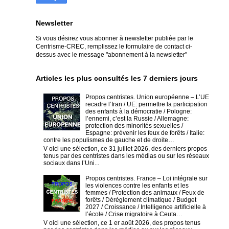
Newsletter
Si vous désirez vous abonner à newsletter publiée par le
Centrisme-CREC,
remplissez le formulaire de contact ci-
dessus avec le message "abonnement à la newsletter"
Articles les plus consultés les 7 derniers jours
Propos centristes. Union européenne – L’UE
recadre l’Iran / UE: permettre la participation
des enfants à la démocratie / Pologne:
l’ennemi, c’est la Russie / Allemagne:
protection des minorités sexuelles /
Espagne: prévenir les feux de forêts / Italie:
contre les populismes de gauche et de droite…
V oici une sélection, ce 31 juillet 2026, des derniers propos
tenus par des centristes dans les médias ou sur les réseaux
sociaux dans l’Uni...
Propos centristes. France – Loi intégrale sur
les violences contre les enfants et les
femmes / Protection des animaux / Feux de
forêts / Dérèglement climatique / Budget
2027 / Croissance / Intelligence artificielle à
l’école / Crise migratoire à Ceuta…
V oici une sélection, ce 1 er août 2026, des propos tenus