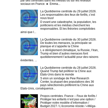
par des centristes dans les médias ou sur les réseaux
sociaux en France. ► Emma...
La Quotidienne centriste du 29 juillet 2026.
Les responsables des feux de forêts, c’est
nous tous!
D evant une catastrophe, la population, les
politiciens et les médias cherchent les
responsables. Et les théories complotistes
ainsi que l...
La Quotidienne centriste du 30 juillet 2026.
De toutes les menaces, la principale se
planque et s’appelle la Chine
L e dérèglement climatique, la Russie, l’Iran,
Trump et bien d’autres menaces font
quotidiennement l’actualité pour des raisons
évidentes. ...
La Quotidienne centriste du 28 juillet 2026.
Quand Trump fait préférer la Chine aux
Etats-Unis dans le monde
S elon un sondage de Pew Research
Center, la plupart des populations des 36
pays sélectionnés préfèrent la Chine aux
Etats-Unis, conséquence...
Propos centristes. France – Feux de forêts /
Protéger les enfants n’est pas une option /
Protéger notre modèle d’information /
Budget 2027 / L’économie résiste / «Méga-