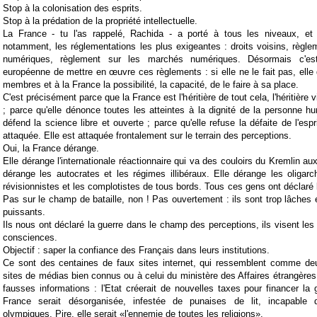
Stop à la colonisation des esprits.
Stop à la prédation de la propriété intellectuelle.
La France - tu l'as rappelé, Rachida - a porté à tous les niveaux, et
notamment, les réglementations les plus exigeantes : droits voisins, règle
numériques, règlement sur les marchés numériques. Désormais c'e
européenne de mettre en œuvre ces règlements : si elle ne le fait pas, elle 
membres et à la France la possibilité, la capacité, de le faire à sa place.
C'est précisément parce que la France est l'héritière de tout cela, l'héritière 
; parce qu'elle dénonce toutes les atteintes à la dignité de la personne hu
défend la science libre et ouverte ; parce qu'elle refuse la défaite de l'esprit
attaquée. Elle est attaquée frontalement sur le terrain des perceptions.
Oui, la France dérange.
Elle dérange l'internationale réactionnaire qui va des couloirs du Kremlin a
dérange les autocrates et les régimes illibéraux. Elle dérange les oligar
révisionnistes et les complotistes de tous bords. Tous ces gens ont déclaré 
Pas sur le champ de bataille, non ! Pas ouvertement : ils sont trop lâche
puissants.
Ils nous ont déclaré la guerre dans le champ des perceptions, ils visent les e
consciences.
Objectif : saper la confiance des Français dans leurs institutions.
Ce sont des centaines de faux sites internet, qui ressemblent comme de
sites de médias bien connus ou à celui du ministère des Affaires étrangères.
fausses informations : l'Etat créerait de nouvelles taxes pour financer la 
France serait désorganisée, infestée de punaises de lit, incapable d'
olympiques. Pire, elle serait «l'ennemie de toutes les religions».