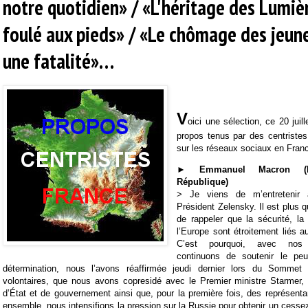
notre quotidien» / «L'héritage des Lumiè
foulé aux pieds» / «Le chômage des jeune
une fatalité»…
V
oici une sélection, ce 20 juil
propos tenus par des centriste
sur les réseaux sociaux en Fran
► Emmanuel Macron (P
République)
> Je viens de m’entretenir à
Président Zelensky. Il est plus 
de rappeler que la sécurité, la 
l’Europe sont étroitement liés a
C’est pourquoi, avec nos 
continuons de soutenir le peu
détermination, nous l’avons réaffirmée jeudi dernier lors du Sommet 
volontaires, que nous avons copresidé avec le Premier ministre Starmer, 
d’État et de gouvernement ainsi que, pour la première fois, des représent
ensemble, nous intensifions la pression sur la Russie pour obtenir un cessez