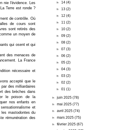
►
14
(4)
On nie l'évidence. Les
 La Terre est ronde ?
►
13
(2)
►
12
(4)
rument de contrôle. Où
►
11
(2)
salles de cours sont
vres sont retirés des
►
10
(2)
sés comme un moyen de
►
09
(2)
►
08
(2)
nants qui osent et qui
►
07
(3)
ssent des menaces de
►
06
(2)
nancement. La France
►
05
(2)
►
04
(3)
ndition nécessaire et
►
03
(2)
 avons accepté que le
►
02
(2)
 par des milliardaires
►
01
(1)
vert des brèches dans
ler le poison de la
►
juin 2025
(78)
iquer nos enfants en
►
mai 2025
(77)
 sensationnalisme et
►
avril 2025
(74)
sé les mastodontes du
►
mars 2025
(75)
ste rémunération des
►
février 2025
(67)