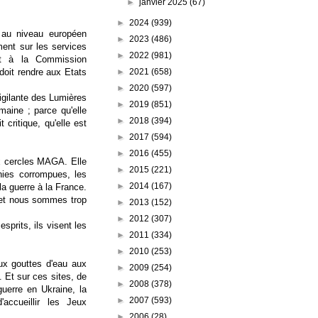
►
janvier 2025
(67)
►
2024
(939)
 au niveau européen
►
2023
(486)
ment sur les services
►
2022
(981)
st à la Commission
►
2021
(658)
doit rendre aux Etats
►
2020
(597)
vigilante des Lumières
►
2019
(851)
maine ; parce qu'elle
►
2018
(394)
 critique, qu'elle est
►
2017
(594)
►
2016
(455)
ux cercles MAGA. Elle
►
2015
(221)
chies corrompues, les
►
2014
(167)
la guerre à la France.
s et nous sommes trop
►
2013
(152)
►
2012
(307)
sprits, ils visent les
►
2011
(334)
►
2010
(253)
ux gouttes d'eau aux
►
2009
(254)
 Et sur ces sites, de
►
2008
(378)
guerre en Ukraine, la
►
2007
(593)
accueillir les Jeux
►
2006
(28)