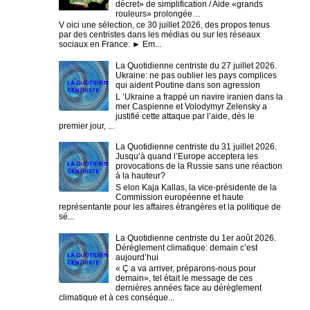
décret» de simplification / Aide «grands
rouleurs» prolongée…
V oici une sélection, ce 30 juillet 2026, des propos tenus
par des centristes dans les médias ou sur les réseaux
sociaux en France. ► Em...
La Quotidienne centriste du 27 juillet 2026.
Ukraine: ne pas oublier les pays complices
qui aident Poutine dans son agression
L ’Ukraine a frappé un navire iranien dans la
mer Caspienne et Volodymyr Zelensky a
justifié cette attaque par l’aide, dès le
premier jour, ...
La Quotidienne centriste du 31 juillet 2026.
Jusqu’à quand l’Europe acceptera les
provocations de la Russie sans une réaction
à la hauteur?
S elon Kaja Kallas, la vice-présidente de la
Commission européenne et haute
représentante pour les affaires étrangères et la politique de
sé...
La Quotidienne centriste du 1er août 2026.
Dérèglement climatique: demain c’est
aujourd’hui
« Ç a va arriver, préparons-nous pour
demain», tel était le message de ces
dernières années face au dérèglement
climatique et à ces conséque...