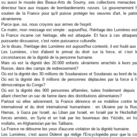
vu aussi le musée des Beaux-Arts de Soumy, ses collections menacées e
directeur face aux risques de bombardements russes. Le gouvernement f
soutien de la France pour qu'il puisse protéger les oeuvres d'art, le pat
ukrainienne.
Parce que, oui, nous croyons aux armes de l'esprit.
Ce matin, mon message est simple : aujourd'hui, l'héritage des Lumières es
la France incarne cet héritage, elle est attaquée. Et face à ces attaque
puissante dissuasive, c'est notre puissance culturelle.
Je le disais, l'héritage des Lumières est aujourd'hui contesté, il est foulé aux
Les Lumières, c'est d'abord le primat du droit sur la force, et c'est 
circonstances de la dignité de la personne humaine.
Mais où est la dignité des 20.000 enfants ukrainiens arrachés à leurs pa
Russie, dans des camps de redressement?
Où est la dignité des 30 millions de Soudanaises et Soudanais au bord de l
Où est la dignité des 8 millions de personnes déplacées par la force à l
démocratique du Congo?
Où est la dignité des 900 personnes affamées, tuées froidement depuis
allant chercher un sac de farine dans des distributions alimentaires?
Partout où elles adviennent, la France dénonce et se mobilise contre les
international et du droit international humanitaire : en Ukraine par la Rus
Hamas, à Gaza par Israël, au Liban par Israël, en Israël par le Hezbolla
forces armées, en Syrie et en Irak par les bourreaux des Yézidis, en Ir
mollahs, en Afghanistan par les Talibans.
La France ne détourne les yeux d'aucune violation de la dignité humaine.
Les Lumières, c'est aussi Diderot qui rédige l'Encyclopédie pour que la c