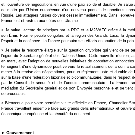
et l’ouverture de négociations en vue d’une paix solide et durable. Je salue 
ce matin par l’Union européenne d’un nouveau paquet de sanctions sans
Russie. Les attaques russes doivent cesser immédiatement. Dans l’épreuve,
France est et restera aux côtés de l’Ukraine.
> Je salue l’accord de principes par la RDC et le M23/AFC grâce à la méd
son Émir. Pour le peuple congolais et la région des Grands Lacs, la dyna
l'espoir et la confiance. La France poursuira ses efforts en soutien de la paix
> Je salue la rencontre élargie sur la question chypriote qui vient de se t
l’égide du Secrétaire général des Nations Unies. Cette nouvelle réunion, 
en mars, avec l’adoption de nouvelles initiatives de coopération annoncées
témoignent d’une dynamique positive vers le rétablissement de la confiance
mener à la reprise des négociations, pour un règlement juste et durable de l
sur la base d’une fédération bizonale et bicommunautaire, dans le respect d
par le Conseil de sécurité et de l’acquis communautaire. La France sou
médiation du Secrétaire général et de son Envoyée personnelle et se tien
ce processus.
> Bienvenue pour votre première visite officielle en France, Chancelier Stoc
France travaillent ensemble face aux grands défis internationaux et œuvrent 
économique européenne et la sécurité du continent.
► Gouvernement