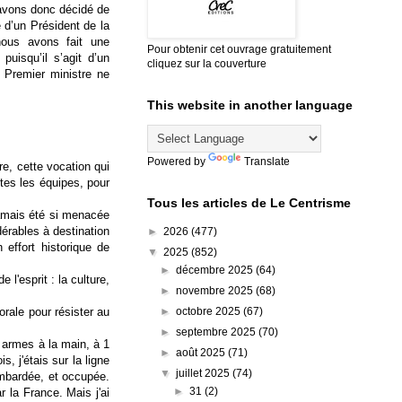
 avons donc décidé de
é d’un Président de la
nous avons fait une
Pour obtenir cet ouvrage gratuitement
puisqu’il s’agit d’un
cliquez sur la couverture
e Premier ministre ne
This website in another language
Powered by
Translate
re, cette vocation qui
utes les équipes, pour
Tous les articles de Le Centrisme
 jamais été si menacée
érables à destination
►
2026
(477)
effort historique de
▼
2025
(852)
►
décembre 2025
(64)
l'esprit : la culture,
►
novembre 2025
(68)
►
octobre 2025
(67)
rale pour résister au
►
septembre 2025
(70)
s armes à la main, à 1
►
août 2025
(71)
, j'étais sur la ligne
▼
juillet 2025
(74)
bombardée, et occupée.
►
31
(2)
r la France. Mais j'ai