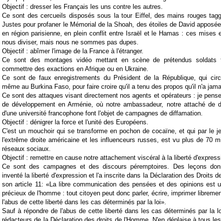
Objectif : dresser les Français les uns contre les autres.
Ce sont des cercueils disposés sous la tour Eiffel, des mains rouges tag
Justes pour profaner le Mémorial de la Shoah, des étoiles de David appos
en région parisienne, en plein conflit entre Israël et le Hamas : ces mises
nous diviser, mais nous ne sommes pas dupes.
Objectif : abîmer l'image de la France à l'étranger.
Ce sont des montages vidéo mettant en scène de prétendus soldats f
commettre des exactions en Afrique ou en Ukraine.
Ce sont de faux enregistrements du Président de la République, qui ci
même au Burkina Faso, pour faire croire qu'il a tenu des propos qu'il n'a jam
Ce sont des attaques visant directement nos agents et opérateurs : je pense
de développement en Arménie, où notre ambassadeur, notre attaché de dé
d'une université francophone font l'objet de campagnes de diffamation.
Objectif : dénigrer la force et l'unité des Européens.
C'est un mouchoir qui se transforme en pochon de cocaïne, et qui par le j
l'extrême droite américaine et les influenceurs russes, est vu plus de 70 mi
réseaux sociaux.
Objectif : remettre en cause notre attachement viscéral à la liberté d'express
Ce sont des campagnes et des discours péremptoires. Des leçons do
inventé la liberté d'expression et l'a inscrite dans la Déclaration des Droits
son article 11: «La libre communication des pensées et des opinions est u
précieux de l'homme : tout citoyen peut donc parler, écrire, imprimer libreme
l'abus de cette liberté dans les cas déterminés par la loi».
Sauf à répondre de l'abus de cette liberté dans les cas déterminés par la loi
rédacteurs de la Déclaration des droits de l'Homme. N'en déplaise à tous les