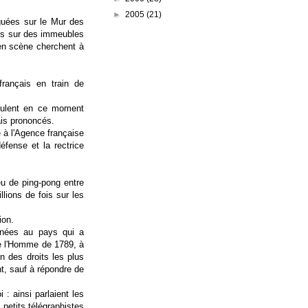
►
2005
(21)
guées sur le Mur des
ées sur des immeubles
 en scène cherchent à
rançais en train de
rculent en ce moment
ais prononcés.
 à l'Agence française
fense et la rectrice
eu de ping-pong entre
llions de fois sur les
ion.
nnées au pays qui a
 de l'Homme de 1789, à
n des droits les plus
nt, sauf à répondre de
 : ainsi parlaient les
 petits télégraphistes