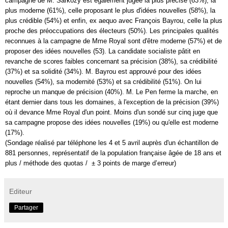
campagne de M.
Sarkozy
est également jugée la plus précise (63%), la
plus moderne (61%), celle proposant le plus d'idées nouvelles (58%), la
plus crédible (54%) et enfin, ex aequo avec
François Bayrou
, celle la plus
proche des préoccupations des électeurs (50%). Les principales qualités
reconnues à la campagne de Mme Royal sont d'être moderne (57%) et de
proposer des idées nouvelles (53). La candidate socialiste pâtit en
revanche de scores faibles concernant sa précision (38%), sa crédibilité
(37%) et sa solidité (34%). M.
Bayrou
est approuvé pour des idées
nouvelles (54%), sa modernité (53%) et sa crédibilité (51%). On lui
reproche un manque de précision (40%). M. Le Pen ferme la marche, en
étant dernier dans tous les domaines, à l'exception de la précision (39%)
où il devance Mme Royal d'un point. Moins d'un sondé sur cinq juge que
sa campagne propose des idées nouvelles (19%) ou qu'elle est moderne
(17%).
(
Sondage
réalisé par téléphone les 4 et 5 avril auprès d'un échantillon de
881 personnes, représentatif de la population française âgée de 18 ans et
plus / méthode des quotas / ± 3 points de marge d’erreur)
Editeur
Partager