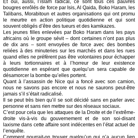
Et oui, aussi, l’islam radical, ce sont tous ces pauvres
bougres enrôlés de force par Isis, Al Qaida, Boko Haram, les
Talibans, Morabitoun et autres organisations qui ont promu
le meurtre en action politique quotidienne et qui sont
souvent obligés d’être des tueurs et des kamikazes.
Les jeunes filles enlevées par Boko Haram dans les pays
africains où le groupe sévit – dont certaines n’ont pas plus
de dix ans – sont envoyées de force avec des bombes
reliées à des minuteries sur les marchés et dans les rues
quand elles ne préfèrent pas être volontaires pour échapper
à leurs tortionnaires et à l’horreur de leur existence
quotidienne en espérant que quelqu’un sera capable de
désamorcer la bombe qu’elles portent.
Quant à l’assassin de Nice qui a foncé avec son camion,
nous ne savons pas encore et nous ne saurons peut-être
jamais s’il s’était radicalisé.
Il se peut très bien qu’il se soit décidé sans en parler avec
personne et sans rien mettre sur des réseaux sociaux.
C’est pour cela que les attaques de la Droite et de l’extrême-
droite vis-à-vis du gouvernement et de son soi-disant
laxisme dans cette affaire sont indécentes en l’état actuel de
l’enquête.
Comment pourrait-on trouver quelqu’un qui n’a aucun lien