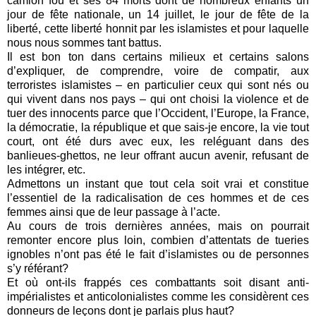
camion fou et ses 84 morts dont de nombreux enfants un
jour de fête nationale, un 14 juillet, le jour de fête de la
liberté, cette liberté honnit par les islamistes et pour laquelle
nous nous sommes tant battus.
Il est bon ton dans certains milieux et certains salons
d’expliquer, de comprendre, voire de compatir, aux
terroristes islamistes – en particulier ceux qui sont nés ou
qui vivent dans nos pays – qui ont choisi la violence et de
tuer des innocents parce que l’Occident, l’Europe, la France,
la démocratie, la république et que sais-je encore, la vie tout
court, ont été durs avec eux, les reléguant dans des
banlieues-ghettos, ne leur offrant aucun avenir, refusant de
les intégrer, etc.
Admettons un instant que tout cela soit vrai et constitue
l’essentiel de la radicalisation de ces hommes et de ces
femmes ainsi que de leur passage à l’acte.
Au cours de trois dernières années, mais on pourrait
remonter encore plus loin, combien d’attentats de tueries
ignobles n’ont pas été le fait d’islamistes ou de personnes
s’y référant?
Et où ont-ils frappés ces combattants soit disant anti-
impérialistes et anticolonialistes comme les considèrent ces
donneurs de leçons dont je parlais plus haut?