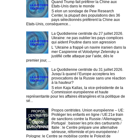
Quand Trump fait préférer la Chine aux
Etats-Unis dans le monde
S elon un sondage de Pew Research
Center, la plupart des populations des 36
pays sélectionnés préfèrent la Chine aux
Etats-Unis, conséquence...
La Quotidienne centriste du 27 juillet 2026.
Ukraine: ne pas oublier les pays complices
qui aident Poutine dans son agression
L ’Ukraine a frappé un navire iranien dans la
mer Caspienne et Volodymyr Zelensky a
justifié cette attaque par l’aide, dès le
premier jour, ...
La Quotidienne centriste du 31 juillet 2026.
Jusqu’à quand l’Europe acceptera les
provocations de la Russie sans une réaction
à la hauteur?
S elon Kaja Kallas, la vice-présidente de la
Commission européenne et haute
représentante pour les affaires étrangères et la politique de
sé...
Propos centristes. Union européenne – UE:
Protéger les enfants en ligne / UE:21e train
de sanctions contre la Russie / Allemagne,
Portugal : baisser les prix des carburants /
Italie : le Centre prépare une alternative
sérieuse, réformiste et pro-européenne /
Pologne: le Centre se mobilise contre le Polexit de