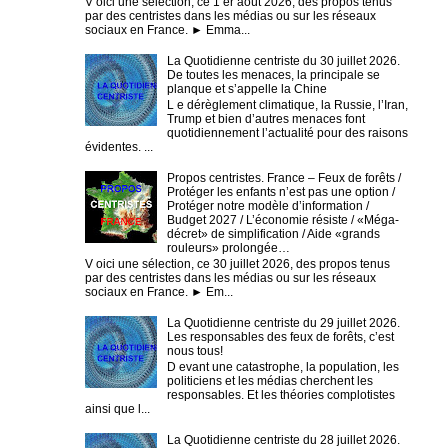
V oici une sélection, ce 1 er août 2026, des propos tenus
par des centristes dans les médias ou sur les réseaux
sociaux en France. ► Emma...
La Quotidienne centriste du 30 juillet 2026.
De toutes les menaces, la principale se
planque et s’appelle la Chine
L e dérèglement climatique, la Russie, l’Iran,
Trump et bien d’autres menaces font
quotidiennement l’actualité pour des raisons
évidentes. ...
Propos centristes. France – Feux de forêts /
Protéger les enfants n’est pas une option /
Protéger notre modèle d’information /
Budget 2027 / L’économie résiste / «Méga-
décret» de simplification / Aide «grands
rouleurs» prolongée…
V oici une sélection, ce 30 juillet 2026, des propos tenus
par des centristes dans les médias ou sur les réseaux
sociaux en France. ► Em...
La Quotidienne centriste du 29 juillet 2026.
Les responsables des feux de forêts, c’est
nous tous!
D evant une catastrophe, la population, les
politiciens et les médias cherchent les
responsables. Et les théories complotistes
ainsi que l...
La Quotidienne centriste du 28 juillet 2026.