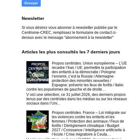
Newsletter
Si vous désirez vous abonner à newsletter publiée par le
Centrisme-CREC,
remplissez le formulaire de contact ci-
dessus avec le message "abonnement à la newsletter"
Articles les plus consultés les 7 derniers jours
Propos centristes. Union européenne – L’UE
recadre l’Iran / UE: permettre la participation
des enfants à la démocratie / Pologne:
l’ennemi, c’est la Russie / Allemagne:
protection des minorités sexuelles /
Espagne: prévenir les feux de forêts / Italie:
contre les populismes de gauche et de droite…
V oici une sélection, ce 31 juillet 2026, des derniers propos
tenus par des centristes dans les médias ou sur les réseaux
sociaux dans l’Uni...
Propos centristes. France – Loi intégrale sur
les violences contre les enfants et les
femmes / Protection des animaux / Feux de
forêts / Dérèglement climatique / Budget
2027 / Croissance / Intelligence artificielle à
l’école / Crise migratoire à Ceuta…