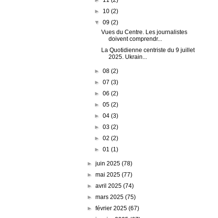
►
10
(2)
▼
09
(2)
Vues du Centre. Les journalistes
doivent comprendr...
La Quotidienne centriste du 9 juillet
2025. Ukrain...
►
08
(2)
►
07
(3)
►
06
(2)
►
05
(2)
►
04
(3)
►
03
(2)
►
02
(2)
►
01
(1)
►
juin 2025
(78)
►
mai 2025
(77)
►
avril 2025
(74)
►
mars 2025
(75)
►
février 2025
(67)