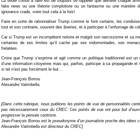
La seule chose à faire est de toujours se rappeler que derrière chaque aff
fake news ou une théorie complotiste ou un fantasme ou une manière de
ignorance crade, voire tout cela à la fois!
Faire en sorte de rationnaliser Trump comme le font certains, les conduise
tout et son contraire, souvent des âneries, et à participer à l’enfumage de cel
Car si Trump est un incompétent notoire et malgré son narcissisme et sa mé
certaines de ses limites qu’il cache par ses rodomontades, ses menace
frelatées.
Croire que Trump s’exprime et agit comme un politique traditionnel est un 
d’une information citoyenne mais qui, parfois, participe à sa propagande et 
si tel n’est pas forcément le but…
Jean-François Borrou
Alexandre Vatimbella
[Dans cette rubrique, nous publions les points de vue de personnalités centr
pas nécessairement ceux du CREC. Ces points de vue ont pour but d’ouvrir
progresser la pensée centriste.
Jean-François Borrou est le pseudonyme d’un journaliste proche des idées c
Alexandre Vatimbella est directeur du CREC]