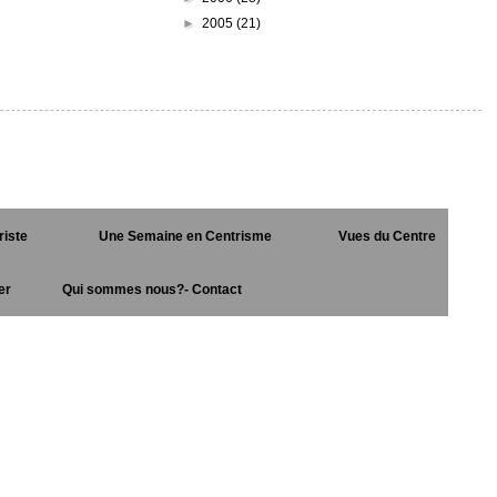
►
2005
(21)
riste
Une Semaine en Centrisme
Vues du Centre
er
Qui sommes nous?- Contact