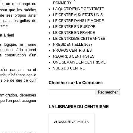
POMMERY
rie, un mensonge ou
LA QUOTIDIENNE CENTRISTE
pour que les médias
LE CENTRE AUX ETATS-UNIS
n de ses propos ainsi
lisant les grilles de
LE CENTRE DANS LE MONDE
lisme.
LE CENTRE EN EUROPE
LE CENTRE EN FRANCE
t à rien!
LE CENTRISME CETTE ANNEE
 logique, ni même
PRESIDENTIELLE 2027
 un sens à la plupart
PROPOS CENTRISTES
e construction d’un
REGARDS CENTRISTES
UNE SEMAINE EN CENTRISME
VUES DU CENTRE
d’un narcissisme et
rde, n’hésitant pas à
ible de dire ce qu’il
Chercher sur Le Centrisme
immigration, dépenses
 que l’on peut assigner
LA LIBRAIRIE DU CENTRISME