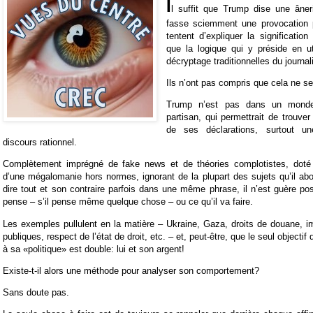
I
l suffit que Trump dise une âne
fasse sciemment une provocation 
tentent d’expliquer la significatio
que la logique qui y préside en uti
décryptage traditionnelles du journa
Ils n’ont pas compris que cela ne ser
Trump n’est pas dans un monde
partisan, qui permettrait de trouver
de ses déclarations, surtout un
discours rationnel.
Complètement imprégné de fake news et de théories complotistes, doté 
d’une mégalomanie hors normes, ignorant de la plupart des sujets qu’il abo
dire tout et son contraire parfois dans une même phrase, il n’est guère poss
pense – s’il pense même quelque chose – ou ce qu’il va faire.
Les exemples pullulent en la matière – Ukraine, Gaza, droits de douane, 
publiques, respect de l’état de droit, etc. – et, peut-être, que le seul objectif
à sa «politique» est double: lui et son argent!
Existe-t-il alors une méthode pour analyser son comportement?
Sans doute pas.