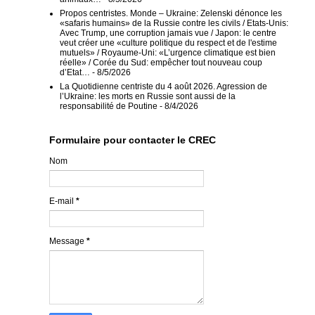
Propos centristes. Monde – Ukraine: Zelenski dénonce les
«safaris humains» de la Russie contre les civils / Etats-Unis:
Avec Trump, une corruption jamais vue / Japon: le centre
veut créer une «culture politique du respect et de l'estime
mutuels» / Royaume-Uni: «L’urgence climatique est bien
réelle» / Corée du Sud: empêcher tout nouveau coup
d’Etat…
- 8/5/2026
La Quotidienne centriste du 4 août 2026. Agression de
l’Ukraine: les morts en Russie sont aussi de la
responsabilité de Poutine
- 8/4/2026
Formulaire pour contacter le CREC
Nom
E-mail
*
Message
*