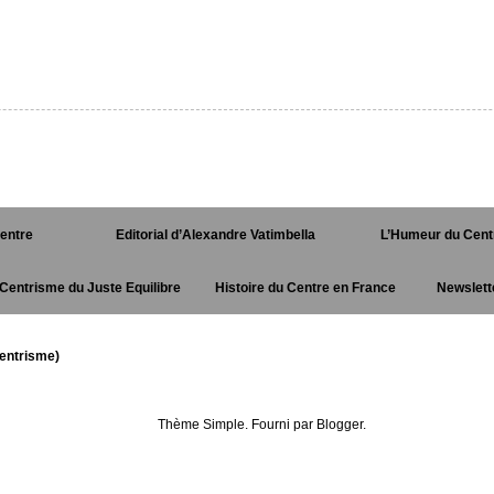
Centre
Editorial d’Alexandre Vatimbella
L’Humeur du Cent
Centrisme du Juste Equilibre
Histoire du Centre en France
Newslett
entrisme)
Thème Simple. Fourni par
Blogger
.