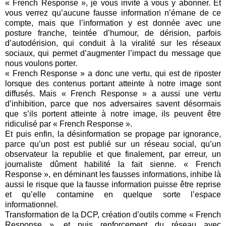
« French Response », je vous invite à vous y abonner. Et
vous verrez qu’aucune fausse information n’émane de ce
compte, mais que l’information y est donnée avec une
posture franche, teintée d’humour, de dérision, parfois
d’autodérision, qui conduit à la viralité sur les réseaux
sociaux, qui permet d’augmenter l’impact du message que
nous voulons porter.
« French Response » a donc une vertu, qui est de riposter
lorsque des contenus portant atteinte à notre image sont
diffusés. Mais « French Response » a aussi une vertu
d’inhibition, parce que nos adversaires savent désormais
que s’ils portent atteinte à notre image, ils peuvent être
ridiculisé par « French Response ».
Et puis enfin, la désinformation se propage par ignorance,
parce qu’un post est publié sur un réseau social, qu’un
observateur la republie et que finalement, par erreur, un
journaliste dûment habilité la fait sienne. « French
Response », en déminant les fausses informations, inhibe là
aussi le risque que la fausse information puisse être reprise
et qu’elle contamine en quelque sorte l’espace
informationnel.
Transformation de la DCP, création d’outils comme « French
Response », et puis renforcement du réseau avec