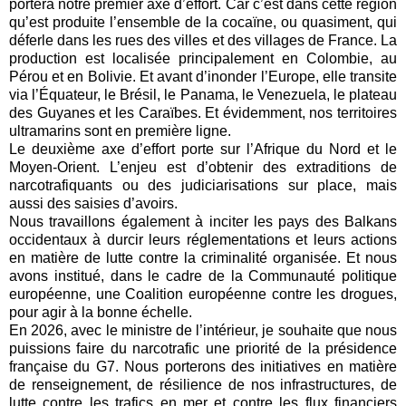
portera notre premier axe d’effort. Car c’est dans cette région
qu’est produite l’ensemble de la cocaïne, ou quasiment, qui
déferle dans les rues des villes et des villages de France. La
production est localisée principalement en Colombie, au
Pérou et en Bolivie. Et avant d’inonder l’Europe, elle transite
via l’Équateur, le Brésil, le Panama, le Venezuela, le plateau
des Guyanes et les Caraïbes. Et évidemment, nos territoires
ultramarins sont en première ligne.
Le deuxième axe d’effort porte sur l’Afrique du Nord et le
Moyen-Orient. L’enjeu est d’obtenir des extraditions de
narcotrafiquants ou des judiciarisations sur place, mais
aussi des saisies d’avoirs.
Nous travaillons également à inciter les pays des Balkans
occidentaux à durcir leurs réglementations et leurs actions
en matière de lutte contre la criminalité organisée. Et nous
avons institué, dans le cadre de la Communauté politique
européenne, une Coalition européenne contre les drogues,
pour agir à la bonne échelle.
En 2026, avec le ministre de l’intérieur, je souhaite que nous
puissions faire du narcotrafic une priorité de la présidence
française du G7. Nous porterons des initiatives en matière
de renseignement, de résilience de nos infrastructures, de
lutte contre les trafics en mer et contre les flux financiers