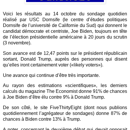
Voici les résultats au 14 octobre du sondage quotidien
réalisé par USC Dornsife (le centre d’études politiques
Dornsife de l’université de Californie du Sud) qui donnent le
candidat démocrate et centriste, Joe Biden, toujours en tête
de l’élection présidentielle américaine à 20 jours du scrutin
(3 novembre).
Son avance est de 12,47 points sur le président républicain
sortant, Donald Trump,
auprès des personnes qui disent
qu’elles iront certainement voter (
«
likely voters
»
).
Une
avance qui continue d’être très importante.
Au rayon des estimations «scientifiques», les derniers
calculs du magazine The Economist donne 91% de chances
à Joe Biden d’être élu contre 9% à Donald Trump.
De son côté, le site FiveThirtyEight (dont nous publions
quotidiennement l’agrégateur de sondages) donne 87% de
chances à Biden contre 13% à Trump.
A
noter, concern
ant
l
e deuxième débat qui devait opposait