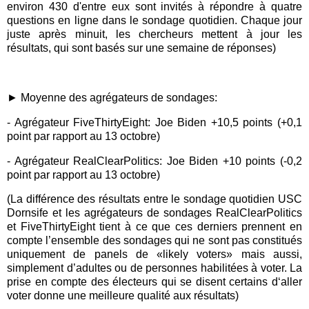
environ 430 d'entre eux sont invités à répondre à quatre
questions en ligne dans le sondage quotidien. Chaque jour
juste après minuit, les chercheurs mettent à jour les
résultats, qui sont basés sur une semaine de réponses)
► Moyenne des
agrégateurs de sondages:
-
Agrégateur FiveThirtyEight: Joe Biden +10,5 points (
+0
,1
point p
a
r r
apport au 13 octobre)
-
Agrégateur RealClearPolitics: Joe Biden +10 points (
-
0,2
point p
a
r r
apport au 13 octobre)
(L
a différence des résultats entre le sondage quotidien USC
Dornsife et les agrégateurs de sondages RealClearPolitics
et FiveThirtyEight tient à ce que ces derniers prennent en
compte l’ensemble des sondages qui ne sont pas constitués
uniquement de panels de
«
likely voters
»
mais aussi,
simplement d’adultes ou de personnes habilitées à voter. La
prise en compte des électeurs qui se disent certains d‘aller
voter donne une meilleure qualité aux résultats)