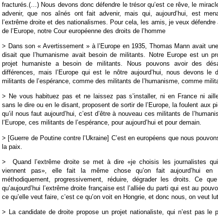
fracturés.(…) Nous devons donc défendre le trésor qu’est ce rêve, le miracl
advenir, que nos aînés ont fait advenir, mais qui, aujourd’hui, est men
l’extrême droite et des nationalismes. Pour cela, les amis, je veux défendre
de l’Europe, notre Cour européenne des droits de l’homme
> Dans son « Avertissement » à l’Europe en 1935, Thomas Mann avait une t
disait que l’humanisme avait besoin de militants. Notre Europe est un pr
projet humaniste a besoin de militants. Nous pouvons avoir des désa
différences, mais l’Europe qui est le nôtre aujourd’hui, nous devons l
militants de l’espérance, comme des militants de l’humanisme, comme militan
> Ne vous habituez pas et ne laissez pas s’installer, ni en France ni aille
sans le dire ou en le disant, proposent de sortir de l’Europe, la foulent aux pi
qu’il nous faut aujourd’hui, c’est d’être à nouveau ces militants de l’human
l’Europe, ces militants de l’espérance, pour aujourd’hui et pour demain.
> [Guerre de Poutine contre l’Ukraine] C’est en européens que nous pouvons
la paix.
> Quand l’extrême droite se met à dire «je choisis les journalistes qu
viennent pas», elle fait la même chose qu’on fait aujourd’hui en Ho
méthodiquement, progressivement, réduire, dégrader les droits. Ce que
qu’aujourd’hui l’extrême droite française est l’alliée du parti qui est au pouv
ce qu’elle veut faire, c’est ce qu’on voit en Hongrie, et donc nous, on veut lut
> La candidate de droite propose un projet nationaliste, qui n’est pas le p