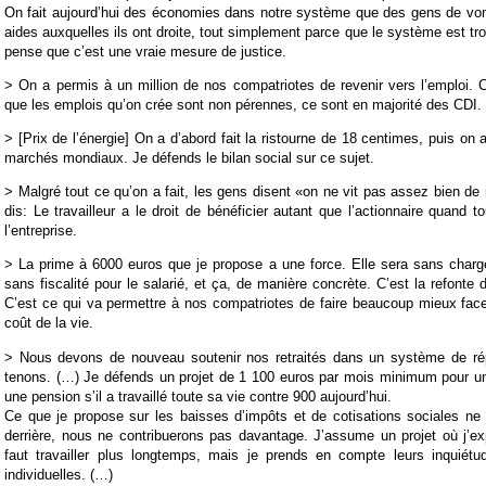
On fait aujourd’hui des économies dans notre système que des gens de vo
aides auxquelles ils ont droite, tout simplement parce que le système est tr
pense que c’est une vraie mesure de justice.
> On a permis à un million de nos compatriotes de revenir vers l’emploi. C
que les emplois qu’on crée sont non pérennes, ce sont en majorité des CDI.
> [Prix de l’énergie] On a d’abord fait la ristourne de 18 centimes, puis on a
marchés mondiaux. Je défends le bilan social sur ce sujet.
> Malgré tout ce qu’on a fait, les gens disent «on ne vit pas assez bien de n
dis: Le travailleur a le droit de bénéficier autant que l’actionnaire quand 
l’entreprise.
> La prime à 6000 euros que je propose a une force. Elle sera sans charg
sans fiscalité pour le salarié, et ça, de manière concrète. C’est la refonte 
C’est ce qui va permettre à nos compatriotes de faire beaucoup mieux fac
coût de la vie.
> Nous devons de nouveau soutenir nos retraités dans un système de rép
tenons. (…) Je défends un projet de 1 100 euros par mois minimum pour un r
une pension s’il a travaillé toute sa vie contre 900 aujourd’hui.
Ce que je propose sur les baisses d’impôts et de cotisations sociales ne 
derrière, nous ne contribuerons pas davantage. J’assume un projet où j’ex
faut travailler plus longtemps, mais je prends en compte leurs inquiétud
individuelles. (…)