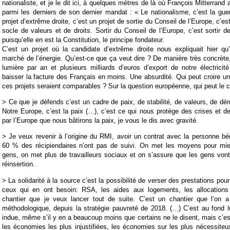
nationaliste, et je le dit ici, à quelques mètres de là où François Mitterran
parmi les derniers de son dernier mandat : « Le nationalisme, c’est la guer
projet d’extrême droite, c’est un projet de sortie du Conseil de l’Europe, c’est
socle de valeurs et de droits. Sortir du Conseil de l’Europe, c’est sortir d
puisqu’elle en est la Constitution, le principe fondateur.
C’est un projet où la candidate d’extrême droite nous expliquait hier qu’e
marché de l’énergie. Qu’est-ce que ça veut dire ? De manière très concrète
lumière par an et plusieurs milliards d’euros d’export de notre électricit
baisser la facture des Français en moins. Une absurdité. Qui peut croire 
ces projets seraient comparables ? Sur la question européenne, qui peut le c
> Ce que je défends c’est un cadre de paix, de stabilité, de valeurs, de dém
Notre Europe, c’est la paix (…), c’est ce qui nous protège des crises et de
par l’Europe que nous bâtirons la paix, je vous le dis avec gravité.
> Je veux revenir à l’origine du RMI, avoir un contrat avec la personne béné
60 % des récipiendaires n’ont pas de suivi. On met les moyens pour mi
gens, on met plus de travailleurs sociaux et on s’assure que les gens von
réinsertion.
> La solidarité à la source c’est la possibilité de verser des prestations pour
ceux qui en ont besoin: RSA, les aides aux logements, les allocations 
chantier que je veux lancer tout de suite. C’est un chantier que l’on a
méthodologique, depuis la stratégie pauvreté de 2018. (…) C’est au fond lu
indue, même s’il y en a beaucoup moins que certains ne le disent, mais c’est
les économies les plus injustifiées, les économies sur les plus nécessiteu