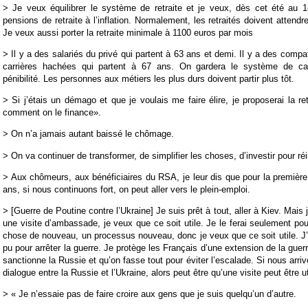
> Je veux équilibrer le système de retraite et je veux, dès cet été au 1er
pensions de retraite à l’inflation. Normalement, les retraités doivent attendr
Je veux aussi porter la retraite minimale à 1100 euros par mois
> Il y a des salariés du privé qui partent à 63 ans et demi. Il y a des compa
carrières hachées qui partent à 67 ans. On gardera le système de car
pénibilité. Les personnes aux métiers les plus durs doivent partir plus tôt.
> Si j’étais un démago et que je voulais me faire élire, je proposerai la re
comment on le finance».
> On n’a jamais autant baissé le chômage.
> On va continuer de transformer, de simplifier les choses, d’investir pour réin
> Aux chômeurs, aux bénéficiaires du RSA, je leur dis que pour la première
ans, si nous continuons fort, on peut aller vers le plein-emploi.
> [Guerre de Poutine contre l’Ukraine] Je suis prêt à tout, aller à Kiev. Mais j
une visite d’ambassade, je veux que ce soit utile. Je le ferai seulement po
chose de nouveau, un processus nouveau, donc je veux que ce soit utile. J’ai
pu pour arrêter la guerre. Je protège les Français d’une extension de la guerr
sanctionne la Russie et qu’on fasse tout pour éviter l’escalade. Si nous arri
dialogue entre la Russie et l’Ukraine, alors peut être qu’une visite peut être ut
> « Je n’essaie pas de faire croire aux gens que je suis quelqu’un d’autre.