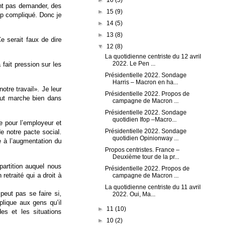
nt pas demander, des
►
15
(9)
op compliqué. Donc je
►
14
(5)
►
13
(8)
e serait faux de dire
▼
12
(8)
La quotidienne centriste du 12 avril
2022. Le Pen ...
 fait pression sur les
Présidentielle 2022. Sondage
Harris – Macron en ha...
otre travail». Je leur
Présidentielle 2022. Propos de
tout marche bien dans
campagne de Macron ...
Présidentielle 2022. Sondage
quotidien Ifop –Macro...
e pour l’employeur et
Présidentielle 2022. Sondage
de notre pacte social.
quotidien Opinionway ...
e à l’augmentation du
Propos centristes. France –
Deuxième tour de la pr...
artition auquel nous
Présidentielle 2022. Propos de
etraité qui a droit à
campagne de Macron ...
La quotidienne centriste du 11 avril
peut pas se faire si,
2022. Oui, Ma...
plique aux gens qu’il
►
11
(10)
es et les situations
►
10
(2)