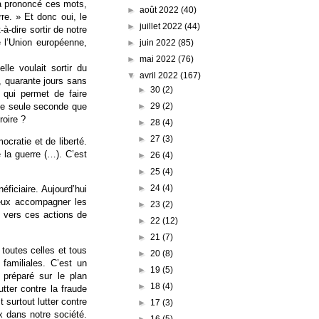
d a prononcé ces mots,
►
août 2022
(40)
re. » Et donc oui, le
►
juillet 2022
(44)
-à-dire sortir de notre
e l’Union européenne,
►
juin 2022
(85)
►
mai 2022
(76)
lle voulait sortir du
▼
avril 2022
(167)
, quarante jours sans
►
30
(2)
é qui permet de faire
►
29
(2)
une seule seconde que
roire ?
►
28
(4)
►
27
(3)
ocratie et de liberté.
 la guerre (…). C’est
►
26
(4)
►
25
(4)
►
24
(4)
ficiaire. Aujourd’hui
eux accompagner les
►
23
(2)
t vers ces actions de
►
22
(12)
►
21
(7)
 toutes celles et tous
►
20
(8)
familiales. C’est un
►
19
(5)
 préparé sur le plan
►
18
(4)
tter contre la fraude
 surtout lutter contre
►
17
(3)
x dans notre société.
►
16
(5)