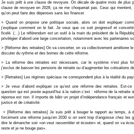
Je suis prêt à une clause de revoyure. On décale de quatre mois de plus pa
clause de revoyure en 2028, ça ne me choquerait pas. Ceux qui mentent, c
qu’on peut faire des dépenses sans les financer.
> Quand on propose une politique sociale, alors on doit expliquer comm
j’explique comment on le fait. Je veux que ce soit progressif et concert
ficelé. (…) Le référendum est un outil à la main du président de la Républi
privilégier d’abord une large concertation, notamment avec les partenaires s
> [Réforme des retraites] On va concerter, on va collectivement améliorer le 
discuter du rythme et des bornes de cette réforme.
> La réforme des retraites est nécessaire, car le système n’est plus fin
j’exclus de baisser les pensions de retraite ou d’augmenter les cotisations de
> [Retraites] Les régimes spéciaux ne correspondent plus à la réalité du pay
> Je veux d’abord expliquer ce qu’est une réforme des retraites. Est-ce
question qui est posée aujourd’hui à la nation c’est : réforme de la retrait
réponse est non. Il importe de bâtir un projet d’indépendance français et eu
justice et de créativité.
> [Réforme des retraites] Je suis prêt à bouger le rapport au temps, à d
forcément une réforme jusqu’en 2030 si on sent trop d’angoisse chez les 
dire le dimanche soir «on veut rassembler et écouter» et, quand on va écout
reste et je ne bouge pas».