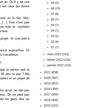
r an. Qu’il y ait une
►
09
(3)
’est ceux qui disent
►
08
(10)
►
07
(8)
ent on le fait. Moi,
►
06
(7)
é. (…) Tout n’est pas
►
05
(7)
que mais je
souhaite
►
04
(7)
ociaux.
►
03
(3)
projet. Je suis prêt à
►
02
(4)
►
01
(7)
ancé aujourd’hui. Et
►
mars 2022
(162)
s travailleurs.
►
février 2022
(118)
s.
►
janvier 2022
(116)
 que je pense que la
►
2021
(658)
e à 65 ans ou pas ? Ma
►
2020
(597)
ropéen et un projet de
►
2019
(851)
►
2018
(394)
ire qu’on ne fait pas
gens. On ne peut pas
►
2017
(594)
er les gens, dire «je
►
2016
(455)
►
2015
(221)