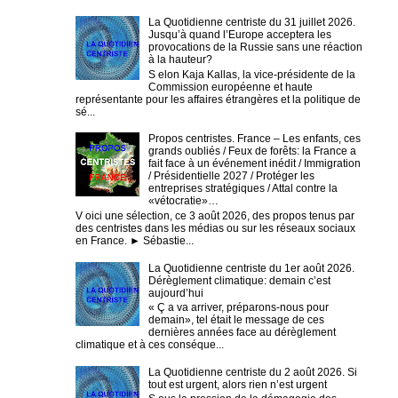
La Quotidienne centriste du 31 juillet 2026.
Jusqu’à quand l’Europe acceptera les
provocations de la Russie sans une réaction
à la hauteur?
S elon Kaja Kallas, la vice-présidente de la
Commission européenne et haute
représentante pour les affaires étrangères et la politique de
sé...
Propos centristes. France – Les enfants, ces
grands oubliés / Feux de forêts: la France a
fait face à un événement inédit / Immigration
/ Présidentielle 2027 / Protéger les
entreprises stratégiques / Attal contre la
«vétocratie»…
V oici une sélection, ce 3 août 2026, des propos tenus par
des centristes dans les médias ou sur les réseaux sociaux
en France. ► Sébastie...
La Quotidienne centriste du 1er août 2026.
Dérèglement climatique: demain c’est
aujourd’hui
« Ç a va arriver, préparons-nous pour
demain», tel était le message de ces
dernières années face au dérèglement
climatique et à ces conséque...
La Quotidienne centriste du 2 août 2026. Si
tout est urgent, alors rien n’est urgent