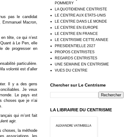
POMMERY
LA QUOTIDIENNE CENTRISTE
LE CENTRE AUX ETATS-UNIS
enus pas le candidat
LE CENTRE DANS LE MONDE
ral, Emmanuel Macron,
LE CENTRE EN EUROPE
LE CENTRE EN FRANCE
 en tête, ce qui n’est
LE CENTRISME CETTE ANNEE
 Quant à Le Pen, elle
PRESIDENTIELLE 2027
ile de progresser en
PROPOS CENTRISTES
REGARDS CENTRISTES
sabilité particulière.
UNE SEMAINE EN CENTRISME
 Ma volonté est d’aller
VUES DU CENTRE
uter. Il y a des gens
Chercher sur Le Centrisme
conciliables. Je veux
e monde. Le pays est
des choses que je n’ai
s.
LA LIBRAIRIE DU CENTRISME
rançais qui m’ont fait
lent agir.
s choses, la méthode
les associations, les