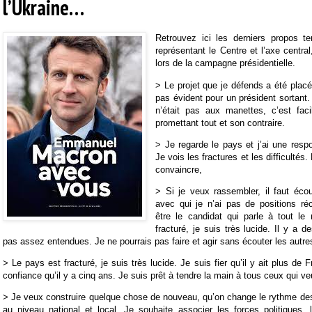
l’Ukraine…
Retrouvez ici les derniers propos t
représentant le Centre et l’axe cent
lors de la campagne présidentielle.
> Le projet que je défends a été placé
pas évident pour un président sortant.
n’était pas aux manettes, c’est fac
promettant tout et son contraire.
> Je regarde le pays et j’ai une respon
Je vois les fractures et les difficultés.
convaincre,
> Si je veux rassembler, il faut éco
avec qui je n’ai pas de positions ré
être le candidat qui parle à tout l
fracturé, je suis très lucide. Il y a 
pas assez entendues. Je ne pourrais pas faire et agir sans écouter les autre
> Le pays est fracturé, je suis très lucide. Je suis fier qu’il y ait plus de F
confiance qu’il y a cinq ans. Je suis prêt à tendre la main à tous ceux qui veu
> Je veux construire quelque chose de nouveau, qu’on change le rythme de
au niveau national et local. Je souhaite associer les forces politiques, 