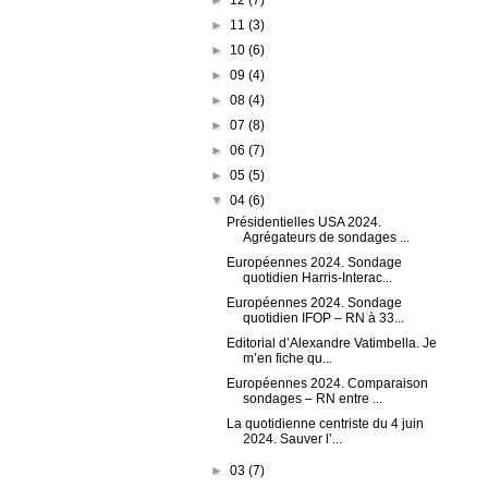
►
11
(3)
►
10
(6)
►
09
(4)
►
08
(4)
►
07
(8)
►
06
(7)
►
05
(5)
▼
04
(6)
Présidentielles USA 2024.
Agrégateurs de sondages ...
Européennes 2024. Sondage
quotidien Harris-Interac...
Européennes 2024. Sondage
quotidien IFOP – RN à 33...
Editorial d’Alexandre Vatimbella. Je
m’en fiche qu...
Européennes 2024. Comparaison
sondages – RN entre ...
La quotidienne centriste du 4 juin
2024. Sauver l’...
►
03
(7)