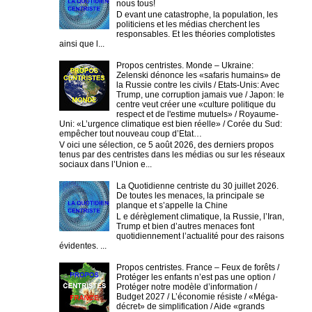
nous tous!
D evant une catastrophe, la population, les
politiciens et les médias cherchent les
responsables. Et les théories complotistes
ainsi que l...
Propos centristes. Monde – Ukraine:
Zelenski dénonce les «safaris humains» de
la Russie contre les civils / Etats-Unis: Avec
Trump, une corruption jamais vue / Japon: le
centre veut créer une «culture politique du
respect et de l'estime mutuels» / Royaume-
Uni: «L’urgence climatique est bien réelle» / Corée du Sud:
empêcher tout nouveau coup d’Etat…
V oici une sélection, ce 5 août 2026, des derniers propos
tenus par des centristes dans les médias ou sur les réseaux
sociaux dans l’Union e...
La Quotidienne centriste du 30 juillet 2026.
De toutes les menaces, la principale se
planque et s’appelle la Chine
L e dérèglement climatique, la Russie, l’Iran,
Trump et bien d’autres menaces font
quotidiennement l’actualité pour des raisons
évidentes. ...
Propos centristes. France – Feux de forêts /
Protéger les enfants n’est pas une option /
Protéger notre modèle d’information /
Budget 2027 / L’économie résiste / «Méga-
décret» de simplification / Aide «grands