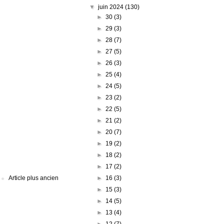
▼
juin 2024
(130)
►
30
(3)
►
29
(3)
►
28
(7)
►
27
(5)
►
26
(3)
►
25
(4)
►
24
(5)
►
23
(2)
►
22
(5)
►
21
(2)
►
20
(7)
►
19
(2)
►
18
(2)
►
17
(2)
►
16
(3)
Article plus ancien
►
15
(3)
►
14
(5)
►
13
(4)
►
12
(7)