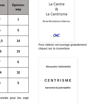
oxa
Opinion-
way
7
7
6
5
,5
14
Pour obtenir cet ouvrage gratuitement
cliquez sur la couverture
5
15
7
6
4
32
4
5
ionnés pour les sept