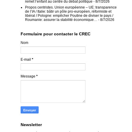
remet l’enfant au centre du débat politique
- 8/7/2026
Propos centristes. Union européenne – UE: transparence
de l’IA / Italie: bâtir un pôle pro-européen, réformiste et
libéral / Pologne: empêcher Poutine de diviser le pays /
Roumanie: assurer la stabilité économique…
- 8/7/2026
Formulaire pour contacter le CREC
Nom
E-mail
*
Message
*
Newsletter