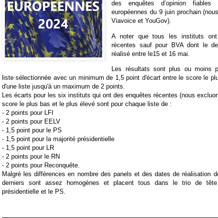
des enquêtes d’opinion fiables 
européennes du 9 juin prochain (nou
Viavoice et YouGov).
A noter que tous les instituts ont
récentes sauf pour BVA dont le de
réalisé entre le15 et 16 mai.
Les résultats sont plus ou moins 
liste sélectionnée avec un minimum de 1,5 point d'écart entre le score le pl
d'une liste jusqu'à un maximum de 2 points.
Les écarts pour les six instituts qui ont des enquêtes récentes (nous excluo
score le plus bas et le plus élevé sont pour chaque liste de :
- 2 points pour LFI
- 2 points pour EELV
- 1,5 point pour le PS
- 1,5 point pour la majorité présidentielle
- 1,5 point pour LR
- 2 points pour le RN
- 2 points pour Reconquête.
Malgré les différences en nombre des panels et des dates de réalisation 
derniers sont assez homogènes et placent tous dans le trio de tête
présidentielle et le PS.