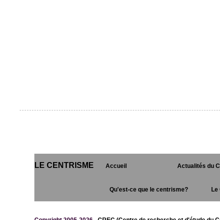
LE CENTRISME
Accueil
Actualités du 
Qu'est-ce que le centrisme?
Le 
Copyright 2005-2026 -
CREC (Centre de recherche et d'étude du C