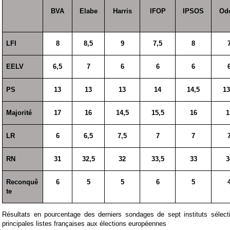
BVA
Elabe
Harris
IFOP
IPSOS
Od
LFI
8
8,5
9
7,5
8
EELV
6,5
7
6
6
6
PS
13
13
13
14
14,5
13
Majorité
17
16
14,5
15,5
16
1
LR
6
6,5
7,5
7
7
RN
31
32,5
32
33,5
33
3
Reconquê
6
5
5
6
5
te
Résultats en pourcentage des derniers sondages de sept instituts sélect
principales listes françaises aux élections européennes