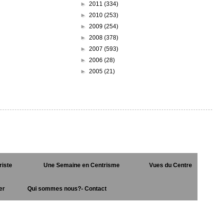
►
2011
(334)
►
2010
(253)
►
2009
(254)
►
2008
(378)
►
2007
(593)
►
2006
(28)
►
2005
(21)
riste
Une Semaine en Centrisme
Vues du Centre
er
Qui sommes nous?- Contact