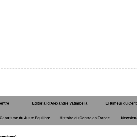
Centre
Editorial d’Alexandre Vatimbella
L’Humeur du Cent
Centrisme du Juste Equilibre
Histoire du Centre en France
Newslett
entrisme)