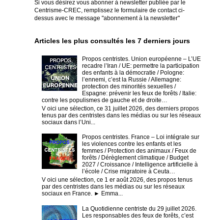
Si vous désirez vous abonner à newsletter publiée par le
Centrisme-CREC,
remplissez le formulaire de contact ci-
dessus avec le message "abonnement à la newsletter"
Articles les plus consultés les 7 derniers jours
Propos centristes. Union européenne – L’UE
recadre l’Iran / UE: permettre la participation
des enfants à la démocratie / Pologne:
l’ennemi, c’est la Russie / Allemagne:
protection des minorités sexuelles /
Espagne: prévenir les feux de forêts / Italie:
contre les populismes de gauche et de droite…
V oici une sélection, ce 31 juillet 2026, des derniers propos
tenus par des centristes dans les médias ou sur les réseaux
sociaux dans l’Uni...
Propos centristes. France – Loi intégrale sur
les violences contre les enfants et les
femmes / Protection des animaux / Feux de
forêts / Dérèglement climatique / Budget
2027 / Croissance / Intelligence artificielle à
l’école / Crise migratoire à Ceuta…
V oici une sélection, ce 1 er août 2026, des propos tenus
par des centristes dans les médias ou sur les réseaux
sociaux en France. ► Emma...
La Quotidienne centriste du 29 juillet 2026.
Les responsables des feux de forêts, c’est