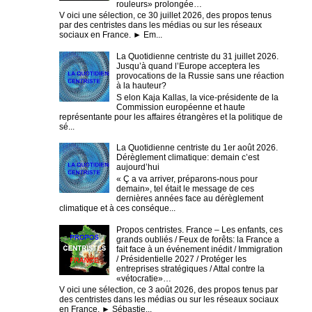
rouleurs» prolongée…
V oici une sélection, ce 30 juillet 2026, des propos tenus
par des centristes dans les médias ou sur les réseaux
sociaux en France. ► Em...
La Quotidienne centriste du 31 juillet 2026.
Jusqu’à quand l’Europe acceptera les
provocations de la Russie sans une réaction
à la hauteur?
S elon Kaja Kallas, la vice-présidente de la
Commission européenne et haute
représentante pour les affaires étrangères et la politique de
sé...
La Quotidienne centriste du 1er août 2026.
Dérèglement climatique: demain c’est
aujourd’hui
« Ç a va arriver, préparons-nous pour
demain», tel était le message de ces
dernières années face au dérèglement
climatique et à ces conséque...
Propos centristes. France – Les enfants, ces
grands oubliés / Feux de forêts: la France a
fait face à un événement inédit / Immigration
/ Présidentielle 2027 / Protéger les
entreprises stratégiques / Attal contre la
«vétocratie»…
V oici une sélection, ce 3 août 2026, des propos tenus par
des centristes dans les médias ou sur les réseaux sociaux
en France. ► Sébastie...