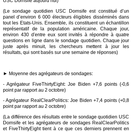
USC Dornsife aujourd’hui)
(Le sondage quotidien USC Dornsife est constitué d’un
panel d’environ 6 000 électeurs éligibles disséminés dans
tout les Etats
-
Unis. Ensemble, ils constituent un échantillon
représentatif de la population américaine. Chaque jour,
environ 430 d'entre eux sont invités à répondre à quatre
questions en ligne dans le sondage quotidien. Chaque jour
juste après minuit, les chercheurs mettent à jour les
résultats, qui sont basés sur une semaine de réponses)
► Moyenne des
agrégateurs de sondages:
-
Agrégateur FiveThirtyEight: Joe Biden +7,6 points (
-0
,6
point p
a
r r
apport au 2 octobre)
-
Agrégateur RealClearPolitics: Joe Biden +7,4 points (+0,8
point p
a
r r
apport au 2 octobre)
(L
a différence des résultats entre le sondage quotidien USC
Dornsife et les agrégateurs de sondages RealClearPolitics
et FiveThirtyEight tient à ce que ces derniers prennent en