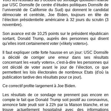
par USC Dornsife (le centre d’études politiques Dornsife de
l’université de Californie du Sud) qui donnent le candidat
démocrate et centriste, Joe Biden, toujours en tête de
l’élection présidentielle américaine à 32 jours du scrutin (3
novembre).
Son avance est de 10,25 points sur le président républicain
sortant, Donald Trump,
auprès des personnes qui disent
qu’elles iront certainement voter (
«
likely voters
»
).
Il f
aut expliquer cette forte hausse en un jour: USC Dornsife
a décidé de corriger une erreur dans ses résultats
concernant les «early voters», c'est-à-dire les personnes qui
ont décidé de voter avant le jour de l’élection, ce que
permettent les lois électorales de nombreux Etats (d'où l
a
public
ation t
ardive des résult
a
ts pour ce jour)
.
Ce correctif profite largement à Joe Biden.
Les résult
ats de ce sondage ne prennent pas encore en
compte le fait que Donald Trump soit positif au coronavirus,
annonce faite jeudi soir à 22h par la Maison blanche, et se
trouve actuellement hospitalisé avec des informations