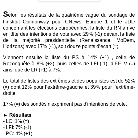
S
elon les résultats de la quatrième vague du sondage de
l’institut Opinionway pour CNews, Europe 1 et le JDD
concernant les élections européennes, la liste du RN arrive
en tête des intentions de vote avec 29% (-1) devant la liste
de la majorité présidentielle (Renaissance, MoDem,
Horizons) avec 17% (-1), soit douze points d’écart (=).
Viennent ensuite la liste du PS à 14% (+1) , celle de
Reconquête à 8% (+2), puis celles de LFI (-1), d’EELV (=)
ainsi que de LR (+1) à 7%.
Le total de listes des extrêmes et des populistes est de 52%
(=) dont 12% pour l’extrême-gauche et 39% pour l’extrême-
droite.
17% (=) des sondés n'expriment pas d'intentions de vote.
►
Résultats
- LO: 1% (=)
- LFI: 7% (-1)
- PC: 4% (+1)