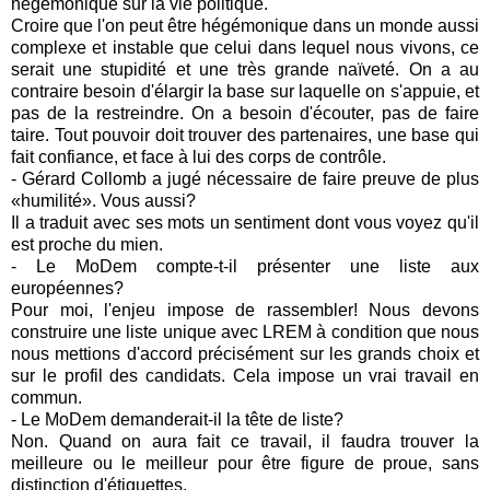
hégémonique sur la vie politique.
Croire que l'on peut être hégémonique dans un monde aussi
complexe et instable que celui dans lequel nous vivons, ce
serait une stupidité et une très grande naïveté. On a au
contraire besoin d'élargir la base sur laquelle on s'appuie, et
pas de la restreindre. On a besoin d'écouter, pas de faire
taire. Tout pouvoir doit trouver des partenaires, une base qui
fait confiance, et face à lui des corps de contrôle.
- Gérard Collomb a jugé nécessaire de faire preuve de plus
«humilité». Vous aussi?
Il a traduit avec ses mots un sentiment dont vous voyez qu'il
est proche du mien.
- Le MoDem compte-t-il présenter une liste aux
européennes?
Pour moi, l'enjeu impose de rassembler! Nous devons
construire une liste unique avec LREM à condition que nous
nous mettions d'accord précisément sur les grands choix et
sur le profil des candidats. Cela impose un vrai travail en
commun.
- Le MoDem demanderait-il la tête de liste?
Non. Quand on aura fait ce travail, il faudra trouver la
meilleure ou le meilleur pour être figure de proue, sans
distinction d'étiquettes.