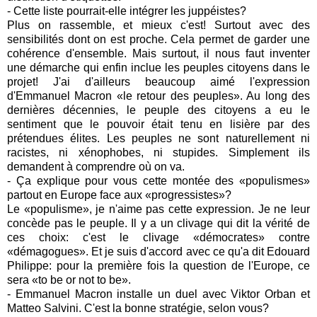
- Cette liste pourrait-elle intégrer les juppéistes?
Plus on rassemble, et mieux c'est! Surtout avec des
sensibilités dont on est proche. Cela permet de garder une
cohérence d'ensemble. Mais surtout, il nous faut inventer
une démarche qui enfin inclue les peuples citoyens dans le
projet! J'ai d'ailleurs beaucoup aimé l'expression
d'Emmanuel Macron «le retour des peuples». Au long des
dernières décennies, le peuple des citoyens a eu le
sentiment que le pouvoir était tenu en lisière par des
prétendues élites. Les peuples ne sont naturellement ni
racistes, ni xénophobes, ni stupides. Simplement ils
demandent à comprendre où on va.
- Ça explique pour vous cette montée des «populismes»
partout en Europe face aux «progressistes»?
Le «populisme», je n'aime pas cette expression. Je ne leur
concède pas le peuple. Il y a un clivage qui dit la vérité de
ces choix: c'est le clivage «démocrates» contre
«démagogues». Et je suis d'accord avec ce qu'a dit Edouard
Philippe: pour la première fois la question de l'Europe, ce
sera «to be or not to be».
- Emmanuel Macron installe un duel avec Viktor Orban et
Matteo Salvini. C'est la bonne stratégie, selon vous?