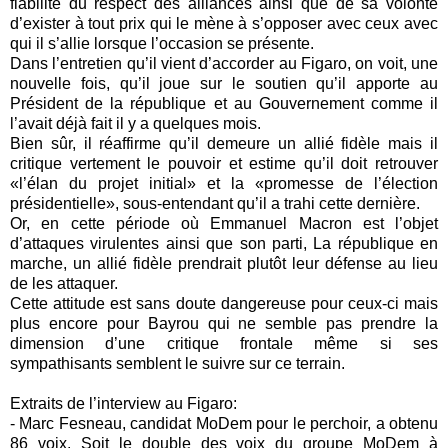
fiabilité du respect des alliances ainsi que de sa volonté
d’exister à tout prix qui le mène à s’opposer avec ceux avec
qui il s’allie lorsque l’occasion se présente.
Dans l’entretien qu’il vient d’accorder au Figaro, on voit, une
nouvelle fois, qu’il joue sur le soutien qu’il apporte au
Président de la république et au Gouvernement comme il
l’avait déjà fait il y a quelques mois.
Bien sûr, il réaffirme qu’il demeure un allié fidèle mais il
critique vertement le pouvoir et estime qu’il doit retrouver
«l’élan du projet initial» et la «promesse de l’élection
présidentielle», sous-entendant qu’il a trahi cette dernière.
Or, en cette période où Emmanuel Macron est l’objet
d’attaques virulentes ainsi que son parti, La république en
marche, un allié fidèle prendrait plutôt leur défense au lieu
de les attaquer.
Cette attitude est sans doute dangereuse pour ceux-ci mais
plus encore pour Bayrou qui ne semble pas prendre la
dimension d’une critique frontale même si ses
sympathisants semblent le suivre sur ce terrain.
Extraits de l’interview au Figaro:
- Marc Fesneau, candidat MoDem pour le perchoir, a obtenu
86 voix. Soit le double des voix du groupe MoDem à