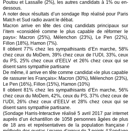
Poutou et Lassalle (2%), les autres candidats à 1% ou en-
dessous.
A noter deux résultats d’un sondage Ifop réalisé pour Paris
Match et Sud radio avant le débat.
Macron arrive en tête des cinq candidats principaux sur
l’item «considéré comme le plus capable de réformer le
pays»: Macron (25%), Mélenchon (23%), Le Pen (22%),
Fillon (18%), Hamon (7%).
Il obtient 77% chez les sympathisants d’En marche, 58%
chez ceux du MoDem, 39% chez ceux de l‘UDI, 33%, ceux
du PS, 25% chez ceux d’EELV et 26% chez ceux qui se
disent sans sympathie partisane
De même, il arrive en tête comme candidat «le plus capable
de rassurer les Français»: Macron (30%), Mélenchon (23%),
Le Pen (16%), Fillon (15%), Hamon (10%)
Il obtient 81% chez les sympathisants d’En marche, 56%
chez ceux du MoDem, 42%, ceux du PS, 37% chez ceux de
l‘UDI, 26% chez ceux d’EELV et 28% chez ceux qui se
disent sans sympathie partisane.
(Sondage Harris-Interactive réalisé 5 avril 2017 par internet
auprès d’un échantillon de 1058 personnes âgées de plus
de 18 ans et représentatives de la population française /
méthode des quotas / marge d’erreur de 3 points // Sondage