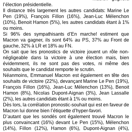
l’élection présidentielle.
Il distance très largement les autres candidats: Marine Le
Pen (19%), François Fillon (16%), Jean-Luc Mélenchon
(10%), Benoit Hamon (5%), les autres candidats étant à 1%
ou moins.
Si 96% des sympathisants d’En marche! estiment que
Macron va gagner, ils sont 64% au PS, 37% au Front de
gauche, 32% à LR et 18% au FN.
On sait que les pronostics de victoire jouent un rôle non-
négligeable dans la victoire à une élection mais, bien
évidemment, ils ne sont pas des votes, ni même des
souhaits que le candidat remporte le scrutin.
Néanmoins, Emmanuel Macron est également en tête des
souhaits de victoire (22%), devançant Marine Le Pen (19%),
François Fillon (16%), Jean-Luc Mélenchon (13%), Benoit
Hamon (8%), Nicolas Dupont-Aignan (3%), Jean Lassalle
(2%), les autres candidats étant à 1% ou moins.
Dès lors, la corrélation pronostic-souhait qui est en faveur de
Macron lui donne bien l’étiquette d’hyper-favori.
D’autant que les sondés ont également trouvé Macron le
plus convaincant (16%) devant Le Pen (15%), Mélenchon
(14%), Fillon (12%), Hamon (6%), Dupont-Aignan (4%),